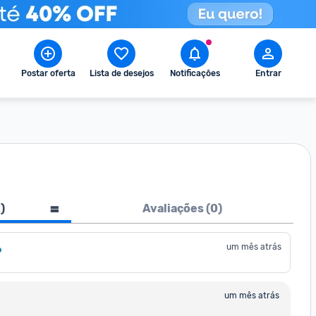
Postar oferta
Lista de desejos
Notificações
Entrar
1
)
Avaliações (
0
)
um mês atrás
o
um mês atrás