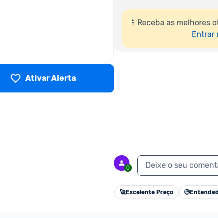
📱Receba as melhores o
Entrar
Ativar Alerta
Deixe o seu coment
0
🚀
Excelente Preço
🧐
Entended