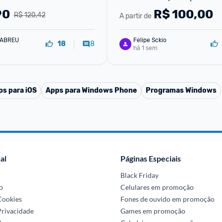
90
R$
100,00
R$ 120,42
A partir de
 ABREU
Felipe Sckio
8
18
há 1 sem
ps para iOS
Apps para Windows Phone
Programas Windows
al
Páginas Especiais
Black Friday
o
Celulares em promoção
 Cookies
Fones de ouvido em promoção
Privacidade
Games em promoção