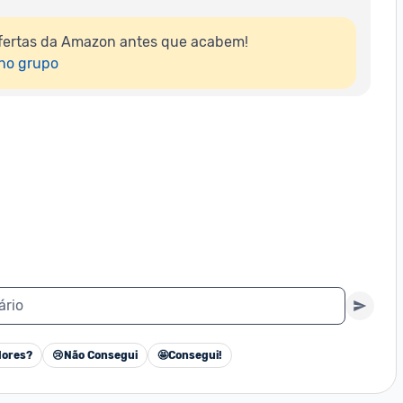
fertas da Amazon antes que acabem!

 no grupo
ário
ores?
😢
Não Consegui
🤩
Consegui!
Cancelar