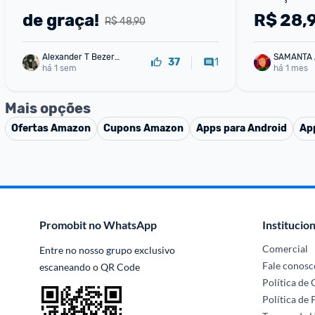
de graça!
R$
28,
R$ 48,90
Alexander T Bezerr
SAMANTA
1
37
a
há 1 sem
há 1 mes
Mais opções
Ofertas
Amazon
Cupons
Amazon
Apps para Android
Ap
Promobit no WhatsApp
Institucion
Comercial
Entre no nosso grupo exclusivo 
Fale conosc
escaneando o QR Code
Política de
Política de 