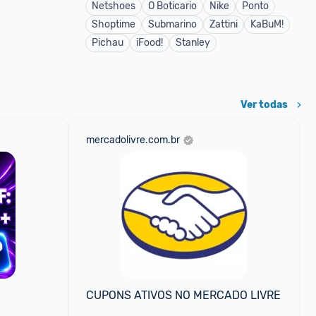
Netshoes
O Boticario
Nike
Ponto
Shoptime
Submarino
Zattini
KaBuM!
Pichau
iFood!
Stanley
Ver todas
mercadolivre.com.br
CUPONS ATIVOS NO MERCADO LIVRE