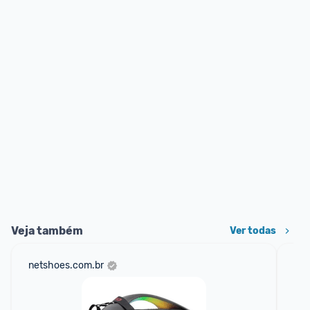
Veja também
Ver todas
netshoes.com.br
am