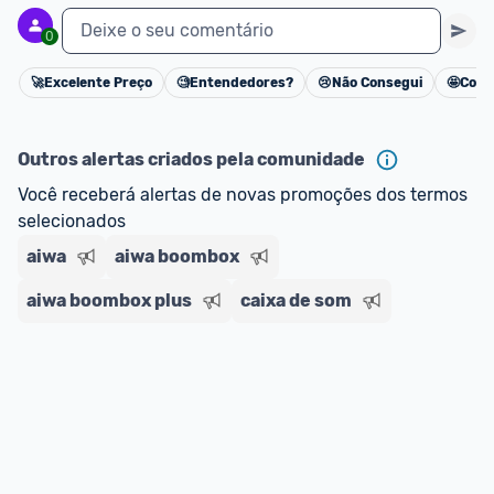
Deixe o seu comentário
0
🚀
Excelente Preço
🧐
Entendedores?
😢
Não Consegui
🤩
Cons
Cancelar
Outros alertas criados pela comunidade
Você receberá alertas de novas promoções dos termos 
selecionados
aiwa
aiwa boombox
aiwa boombox plus
caixa de som