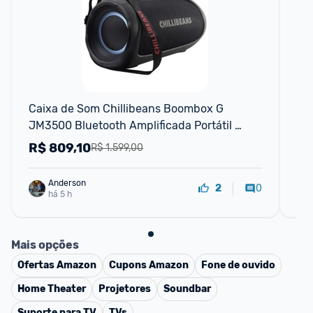
F
Caixa de Som Chillibeans Boombox G 
Fon
JM3500 Bluetooth Amplificada Portátil 
dr
200W
R$
809,10
R
R$ 1.599,00
Anderson
0
2
há 5 h
Mais opções
Ofertas
Amazon
Cupons
Amazon
Fone de ouvido
Home Theater
Projetores
Soundbar
Suporte para TV
TVs