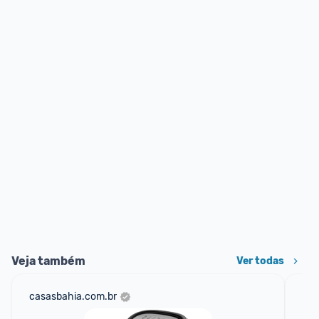
Veja também
Ver todas
casasbahia.com.br
am