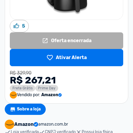
5
Oferta encerrada
Ativar Alerta
R$ 329,90
R$ 267,21
Frete Grátis
Prime Day
Vendido por:
Amazon
Sobre a loja
Amazon
amazon.com.br
Loja verificada
CNPJ verificado
Possui loja física