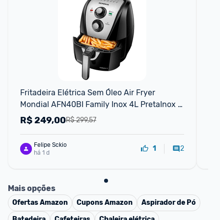
F
Fritadeira Elétrica Sem Óleo Air Fryer 
Sug
Mondial AFN40BI Family Inox 4L PretaInox - 
11
110V
R$
249,00
R
R$ 299,57
Felipe Sckio
2
1
há 1 d
Mais opções
Ofertas
Amazon
Cupons
Amazon
Aspirador de Pó
Batedeira
Cafeteiras
Chaleira elétrica