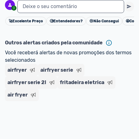
Deixe o seu comentário
0
🚀
Excelente Preço
🧐
Entendedores?
😢
Não Consegui
🤩
Cons
Cancelar
Outros alertas criados pela comunidade
Você receberá alertas de novas promoções dos termos 
selecionados
airfryer
airfryer serie
airfryer serie 2l
fritadeira eletrica
air fryer