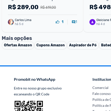
Digital
R$
289,00
R$
498
R$ 619,00
Carlos Lima
Gleiciane 
1
1
há 5 d
há 4 d
Mais opções
Ofertas
Amazon
Cupons
Amazon
Aspirador de Pó
Bated
Promobit no WhatsApp
Institucion
Comercial
Entre no nosso grupo exclusivo 
Fale conosc
escaneando o QR Code
Política de
Política de 