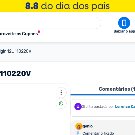
Baixar o app
roveite os Cupons
Elgin 12L 110220V
L 110220V
Comentários (
Oferta postada por
Lorenzo C
genio
Comentário fixado