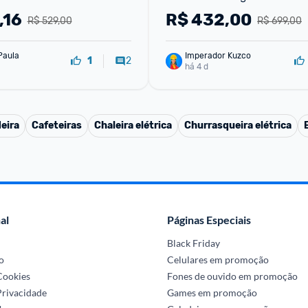
FW010509 - 220V
,16
R$
432,00
R$ 529,00
R$ 699,00
Paula
Imperador Kuzco
2
1
há 4 d
eira
Cafeteiras
Chaleira elétrica
Churrasqueira elétrica
al
Páginas Especiais
Black Friday
o
Celulares em promoção
 Cookies
Fones de ouvido em promoção
Privacidade
Games em promoção