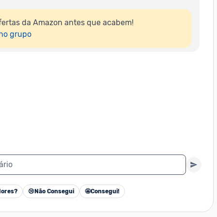
fertas da Amazon antes que acabem!

 no grupo
ário
ores?
😢
Não Consegui
🤩
Consegui!
Cancelar