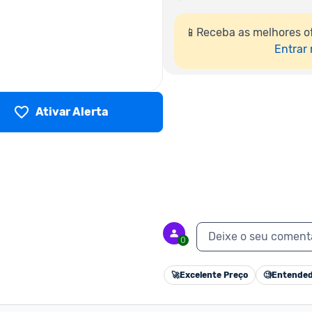
📱Receba as melhores o
Entrar
Ativar Alerta
Deixe o seu coment
0
🚀
Excelente Preço
🧐
Entended