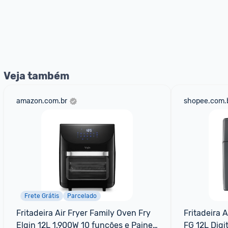
Veja também
amazon.com.br
shopee.com.
Frete Grátis
Parcelado
Fritadeira Air Fryer Family Oven Fry 
Fritadeira 
Elgin 12L 1.900W 10 funções e Painel 
FG 12L Digi