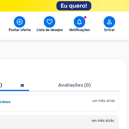
Postar oferta
Lista de desejos
Notificações
Entrar
1
)
Avaliações (
0
)
um mês atrás
ardoso
um mês atrás