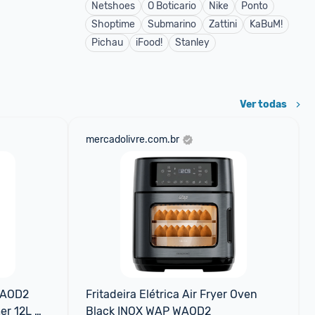
Netshoes
O Boticario
Nike
Ponto
Shoptime
Submarino
Zattini
KaBuM!
Pichau
iFood!
Stanley
Ver todas
mercadolivre.com.br
WAOD2 
Fritadeira Elétrica Air Fryer Oven 
er 12L 
Black INOX WAP WAOD2