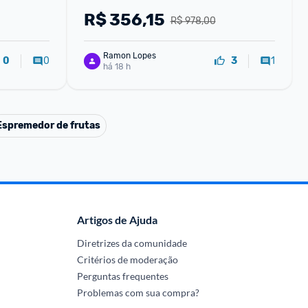
R$
356,15
R$ 978,00
Ramon Lopes
0
1
0
3
há 18 h
Espremedor de frutas
Artigos de Ajuda
Diretrizes da comunidade
Critérios de moderação
Perguntas frequentes
Problemas com sua compra?