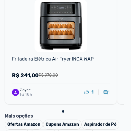
Fritadeira Elétrica Air Fryer INOX WAP
Fri
BF
R$
241,00
R
R$ 978,00
Joyce
1
1
há 18 h
Mais opções
Ofertas
Amazon
Cupons
Amazon
Aspirador de Pó