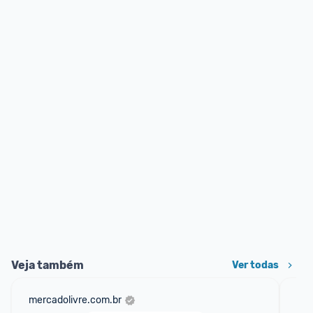
Veja também
Ver todas
mercadolivre.com.br
am