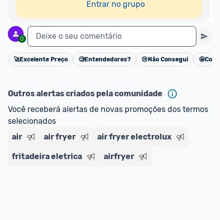
Entrar no grupo
Deixe o seu comentário
0
🚀
Excelente Preço
🧐
Entendedores?
😢
Não Consegui
🤩
Cons
Cancelar
Outros alertas criados pela comunidade
Você receberá alertas de novas promoções dos termos 
selecionados
air
air fryer
air fryer electrolux
fritadeira eletrica
airfryer