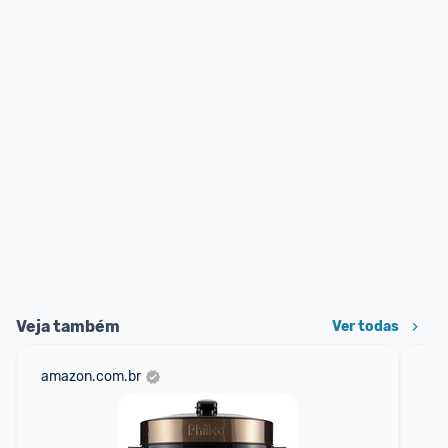
Veja também
Ver todas
amazon.com.br
sho