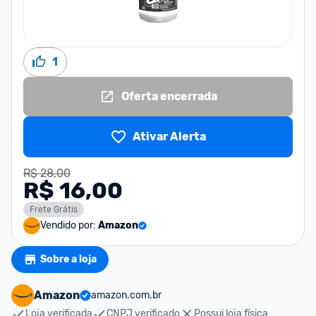
1
Oferta encerrada
Ativar Alerta
R$ 28,00
R$ 16,00
Frete Grátis
Vendido por:
Amazon
Sobre a loja
Amazon
amazon.com.br
Loja verificada
CNPJ verificado
Possui loja física