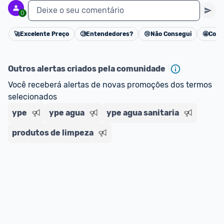
Deixe o seu comentário
0
🚀
Excelente Preço
🧐
Entendedores?
😢
Não Consegui
🤩
Cons
Cancelar
Outros alertas criados pela comunidade
Você receberá alertas de novas promoções dos termos 
selecionados
ype
ype agua
ype agua sanitaria
produtos de limpeza