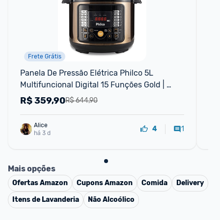
Frete Grátis
Panela De Pressão Elétrica Philco 5L 
Pa
Multifuncional Digital 15 Funções Gold | 
An
Gold, 5 litros, PPP05G
R$
359,90
R
R$ 644,90
Alice
1
4
há 3 d
Mais opções
Ofertas
Amazon
Cupons
Amazon
Comida
Delivery
Itens de Lavanderia
Não Alcoólico