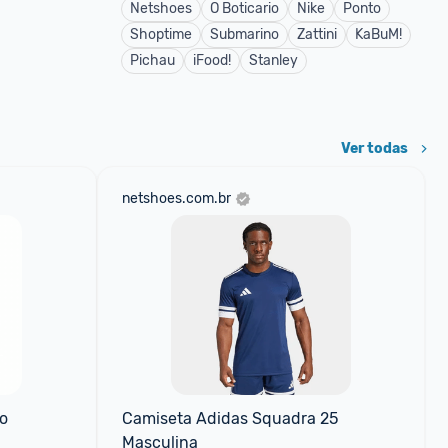
Netshoes
O Boticario
Nike
Ponto
Shoptime
Submarino
Zattini
KaBuM!
Pichau
iFood!
Stanley
Ver todas
netshoes.com.br
o
Camiseta Adidas Squadra 25 
Masculina