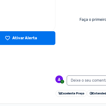
Faça o primeir
Ativar Alerta
Deixe o seu coment
0
🚀
Excelente Preço
🧐
Entended