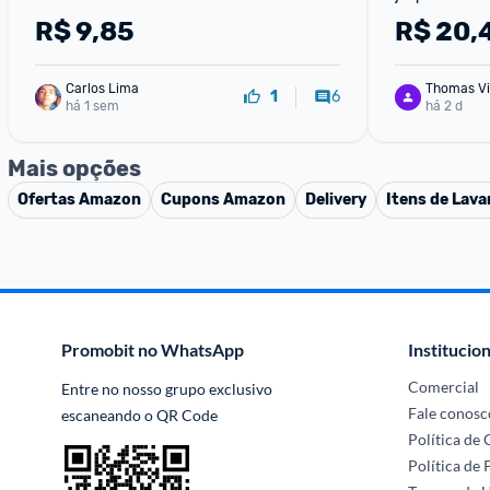
R$
9,85
R$
20,
Carlos Lima
Thomas Vi
6
1
há 1 sem
há 2 d
Mais opções
Ofertas
Amazon
Cupons
Amazon
Delivery
Itens de Lava
Promobit no WhatsApp
Institucion
Comercial
Entre no nosso grupo exclusivo 
Fale conosc
escaneando o QR Code
Política de
Política de 