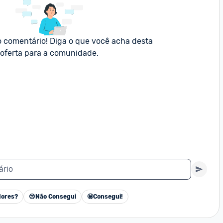
o comentário! Diga o que você acha desta 
oferta para a comunidade.
ário
ores?
😢
Não Consegui
🤩
Consegui!
Cancelar