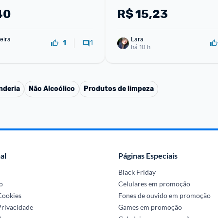
40
R$
15,23
eira
Lara
1
1
há 10 h
nderia
Não Alcoólico
Produtos de limpeza
al
Páginas Especiais
Black Friday
o
Celulares em promoção
 Cookies
Fones de ouvido em promoção
Privacidade
Games em promoção