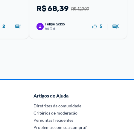
R$
68,39
R$ 129,99
Felipe Sckio
1
0
2
5
há 3 d
Artigos de Ajuda
Diretrizes da comunidade
Critérios de moderação
Perguntas frequentes
Problemas com sua compra?