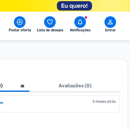
Postar oferta
Lista de desejos
Notificações
Entrar
0
)
Avaliações (
0
)
5 meses atrás
es