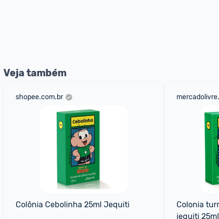
Veja também
shopee.com.br
mercadolivre
Colônia Cebolinha 25ml Jequiti
Colonia tur
jequiti 25ml