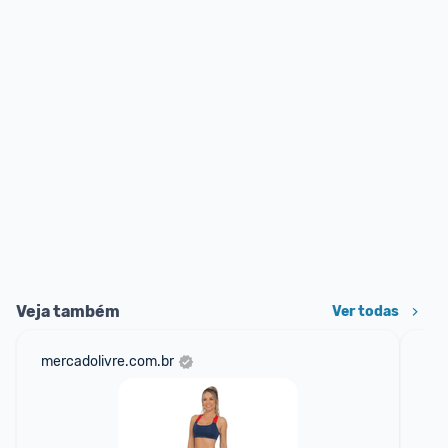
Veja também
Ver todas
mercadolivre.com.br
cas