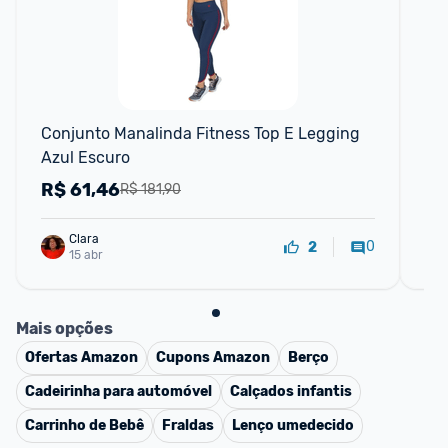
Conjunto Manalinda Fitness Top E Legging 
Kit
Azul Escuro
Mu
R$
61,46
R
R$ 181,90
Clara
0
2
15 abr
Mais opções
Ofertas
Amazon
Cupons
Amazon
Berço
Cadeirinha para automóvel
Calçados infantis
Carrinho de Bebê
Fraldas
Lenço umedecido