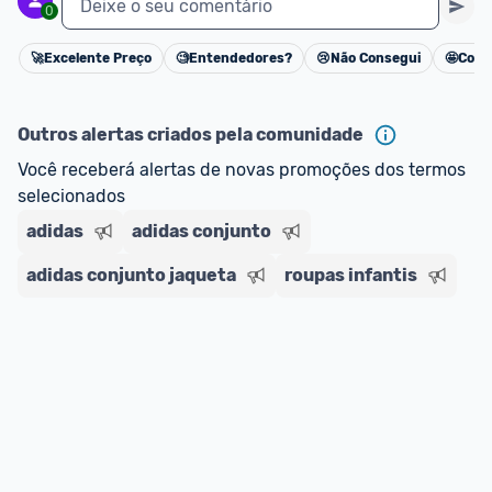
Deixe o seu comentário
0
🚀
Excelente Preço
🧐
Entendedores?
😢
Não Consegui
🤩
Cons
Cancelar
Outros alertas criados pela comunidade
Você receberá alertas de novas promoções dos termos 
selecionados
adidas
adidas conjunto
adidas conjunto jaqueta
roupas infantis