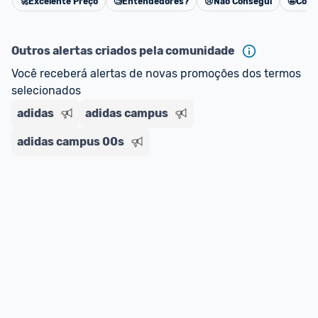
🚀
Excelente Preço
🧐
Entendedores?
😢
Não Consegui
🤩
Cons
Cancelar
Outros alertas criados pela comunidade
Você receberá alertas de novas promoções dos termos 
selecionados
adidas
adidas campus
adidas campus 00s