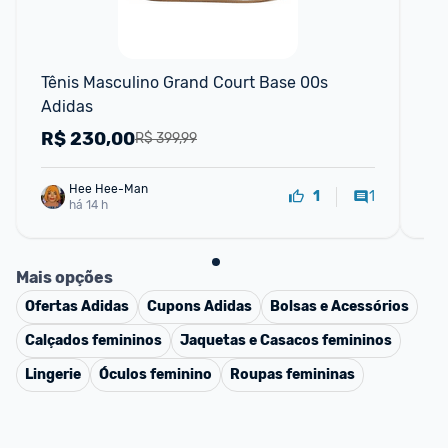
Tênis Masculino Grand Court Base 00s 
Moc
Adidas
R$
230,00
R
R$ 399,99
Hee Hee-Man
1
1
há 14 h
Mais opções
Ofertas
Adidas
Cupons
Adidas
Bolsas e Acessórios
Calçados femininos
Jaquetas e Casacos femininos
Lingerie
Óculos feminino
Roupas femininas