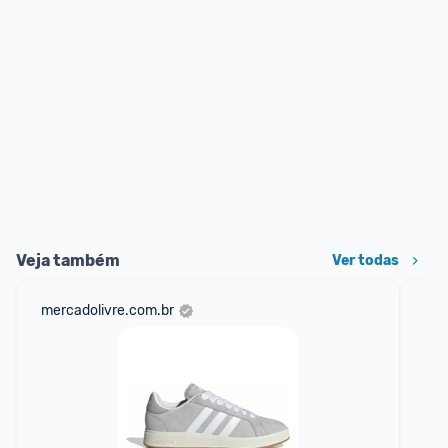
Veja também
Ver todas
mercadolivre.com.br
net