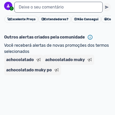
Deixe o seu comentário
0
🚀
Excelente Preço
🧐
Entendedores?
😢
Não Consegui
🤩
Cons
Cancelar
Outros alertas criados pela comunidade
Você receberá alertas de novas promoções dos termos 
selecionados
achocolatado
achocolatado muky
achocolatado muky po