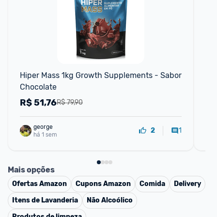
F
Hiper Mass 1kg Growth Supplements - Sabor 
Ch
Chocolate
R$
51,76
R
R$ 79,90
george
1
2
há 1 sem
Mais opções
Ofertas
Amazon
Cupons
Amazon
Comida
Delivery
Itens de Lavanderia
Não Alcoólico
Produtos de limpeza