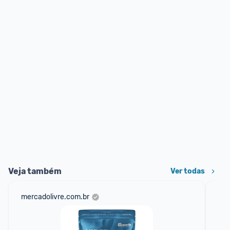
Veja também
Ver todas
mercadolivre.com.br
am