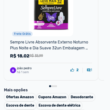
Frete Grátis
📱
Sempre Livre Absorvente Externo Noturno 
Ki
Plus Noite e Dia Suave 32un Embalagem 
Pr
pode variar
Uni
R$
18,02
R
R$ 35,99
joão pedro
1
2
há 1 sem
Mais opções
Ofertas
Amazon
Cupons
Amazon
Desodorante
Escova de dente
Escova de dente elétrica