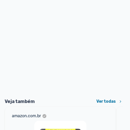
Veja também
Ver todas
amazon.com.br
sho