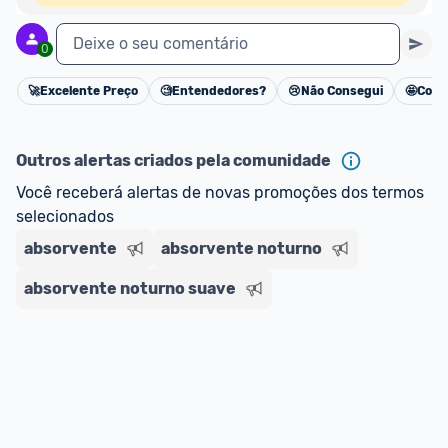
Deixe o seu comentário
0
🚀
Excelente Preço
🧐
Entendedores?
😢
Não Consegui
🤩
Cons
Cancelar
Outros alertas criados pela comunidade
Você receberá alertas de novas promoções dos termos 
selecionados
absorvente
absorvente noturno
absorvente noturno suave