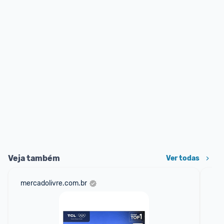
Veja também
Ver todas
mercadolivre.com.br
am