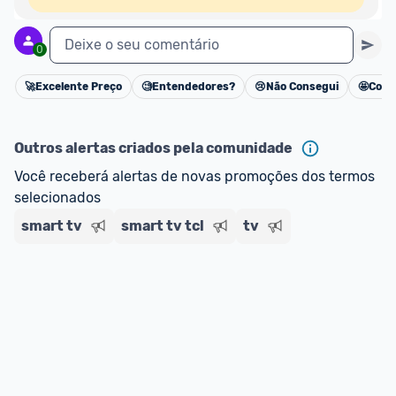
Deixe o seu comentário
0
🚀
Excelente Preço
🧐
Entendedores?
😢
Não Consegui
🤩
Cons
Cancelar
Outros alertas criados pela comunidade
Você receberá alertas de novas promoções dos termos 
selecionados
smart tv
smart tv tcl
tv