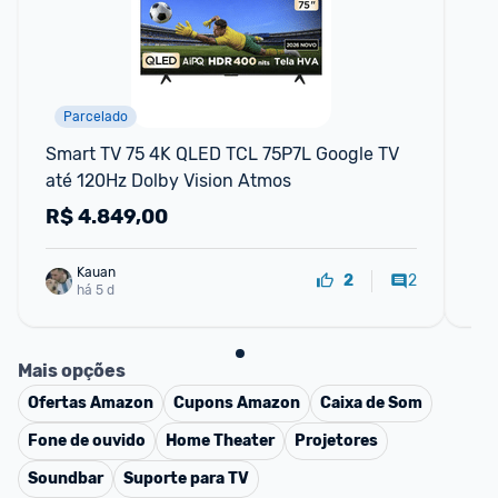
Parcelado
F
Smart TV 75 4K QLED TCL 75P7L Google TV 
Sm
até 120Hz Dolby Vision Atmos
Wi
R$
4.849,00
R
Kauan
2
2
há 5 d
Mais opções
Ofertas
Amazon
Cupons
Amazon
Caixa de Som
Fone de ouvido
Home Theater
Projetores
Soundbar
Suporte para TV