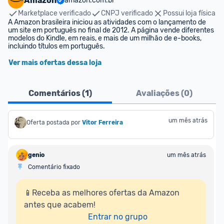
Amazon
amazon.com.br
Marketplace verificado
CNPJ verificado
Possui loja física
A Amazon brasileira iniciou as atividades com o lançamento de 
um site em português no final de 2012. A página vende diferentes 
modelos do Kindle, em reais, e mais de um milhão de e-books, 
incluindo títulos em português.
Ver mais ofertas dessa loja
Comentários (
1
)
Avaliações (
0
)
um mês atrás
Oferta postada por
Vitor Ferreira
genio
um mês atrás
Comentário fixado
📱Receba as melhores ofertas da Amazon 
antes que acabem!

Entrar no grupo