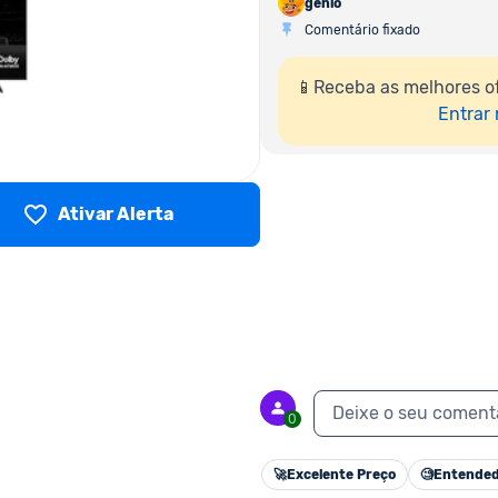
genio
Comentário fixado
📱Receba as melhores o
Entrar
Ativar Alerta
Deixe o seu coment
0
🚀
Excelente Preço
🧐
Entended