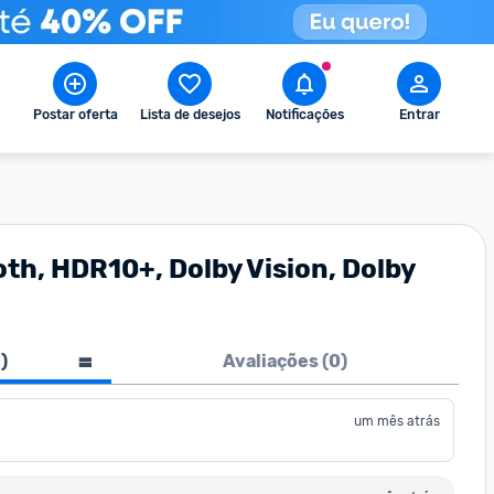
Postar oferta
Lista de desejos
Notificações
Entrar
th, HDR10+, Dolby Vision, Dolby
1
)
Avaliações (
0
)
um mês atrás