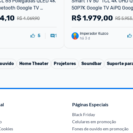
CL 65 Polegadas QLED 4K 
Smart TV 50" TCL 4K UHD Q
uetooth Google TV 
50P7K Google TV AiPQ Googl
 Hz
Assistente 3 HDMI
4,10
R$
1.979,00
R$ 4.069,90
R$ 5.953
Imperador Kuzco
1
5
há 3 d
 ouvido
Home Theater
Projetores
Soundbar
Suporte par
al
Páginas Especiais
Black Friday
o
Celulares em promoção
 Cookies
Fones de ouvido em promoção