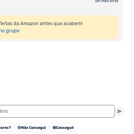
um mês atrás
fertas da Amazon antes que acabem!

 no grupo
ário
ores?
😢
Não Consegui
🤩
Consegui!
Cancelar