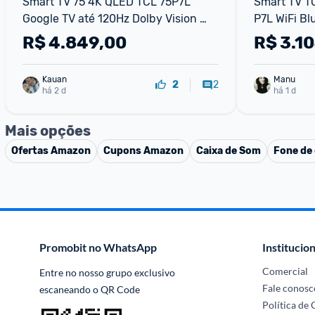
Smart TV 75 4K QLED TCL 75P7L 
Smart TV T
Google TV até 120Hz Dolby Vision 
P7L WiFi Bl
Atmos
HDR10+ 120
R$
4.849,00
R$
3.10
Kauan
Manu
2
2
há 2 d
há 1 d
Mais opções
Ofertas
Amazon
Cupons
Amazon
Caixa de Som
Fone de
Promobit no WhatsApp
Institucion
Comercial
Entre no nosso grupo exclusivo 
Fale conosc
escaneando o QR Code
Política de