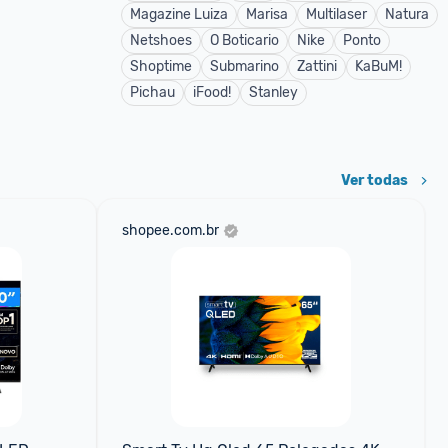
Magazine Luiza
Marisa
Multilaser
Natura
Netshoes
O Boticario
Nike
Ponto
Shoptime
Submarino
Zattini
KaBuM!
Pichau
iFood!
Stanley
Ver todas
shopee.com.br