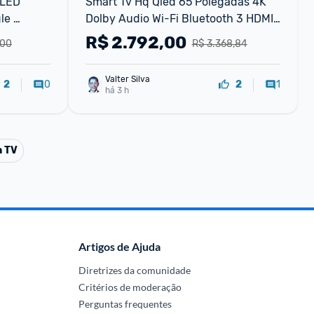
LED 
Smart Tv Hq Qled 65 Polegadas 4K 
e 
Dolby Audio Wi-Fi Bluetooth 3 HDMI 
2 USB RJ45 Netflix Hq-QLED65SM
R$
2.792,00
,00
R$ 3.368,84
Valter Silva
0
1
2
2
há 3 h
a TV
Artigos de Ajuda
Diretrizes da comunidade
Critérios de moderação
Perguntas frequentes