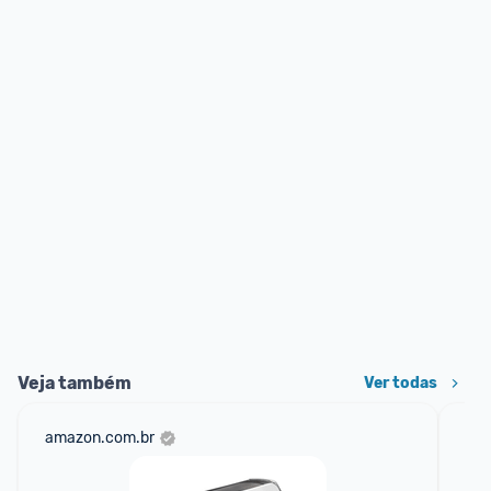
Veja também
Ver todas
amazon.com.br
mer