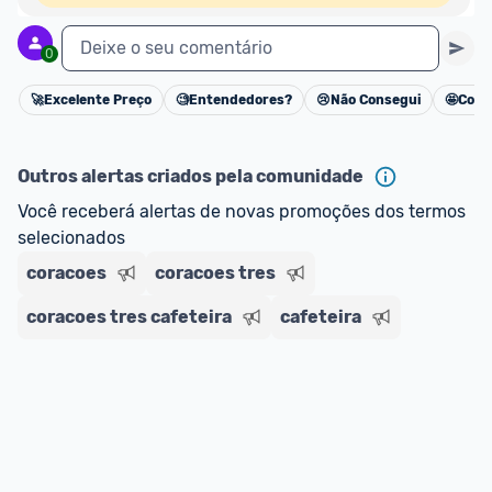
Deixe o seu comentário
0
🚀
Excelente Preço
🧐
Entendedores?
😢
Não Consegui
🤩
Cons
Cancelar
Outros alertas criados pela comunidade
Você receberá alertas de novas promoções dos termos 
selecionados
coracoes
coracoes tres
coracoes tres cafeteira
cafeteira