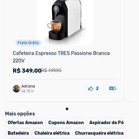
Frete Grátis
P
Cafeteira Espresso TRES Passione Branca 
Ca
220V
Ve
R$
349,00
R
R$ 499,90
Adriana
5
2
há 15 h
Mais opções
Ofertas
Amazon
Cupons
Amazon
Aspirador de Pó
Batedeira
Chaleira elétrica
Churrasqueira elétrica