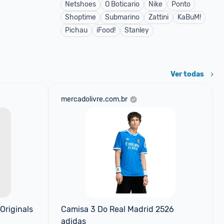
Netshoes
O Boticario
Nike
Ponto
Shoptime
Submarino
Zattini
KaBuM!
Pichau
iFood!
Stanley
Ver todas
mercadolivre.com.br
riginals 
Camisa 3 Do Real Madrid 2526 
adidas