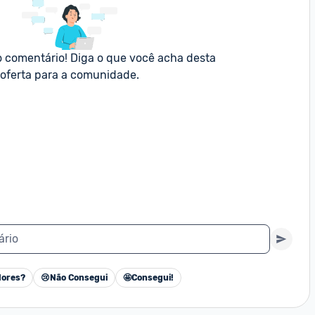
o comentário! Diga o que você acha desta 
oferta para a comunidade.
ário
ores?
😢
Não Consegui
🤩
Consegui!
Cancelar