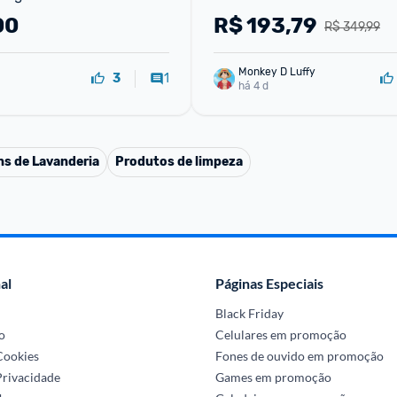
00
R$
193,79
R$ 349,99
Monkey D Luffy
1
3
há 4 d
ns de Lavanderia
Produtos de limpeza
al
Páginas Especiais
Black Friday
o
Celulares em promoção
 Cookies
Fones de ouvido em promoção
Privacidade
Games em promoção