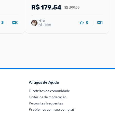
R$
179,54
R$ 399,99
Hiro
0
1
3
0
há 1 sem
Artigos de Ajuda
Diretrizes da comunidade
Critérios de moderação
Perguntas frequentes
Problemas com sua compra?