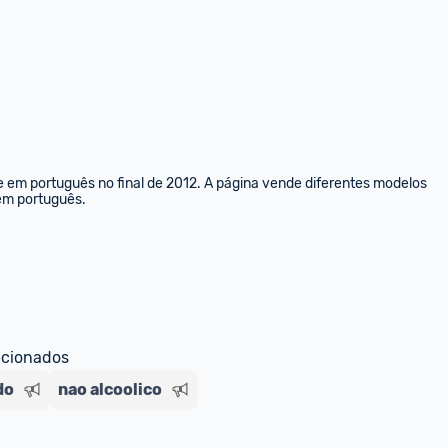
e em português no final de 2012. A página vende diferentes modelos 
 em português.
ecionados
do
nao alcoolico