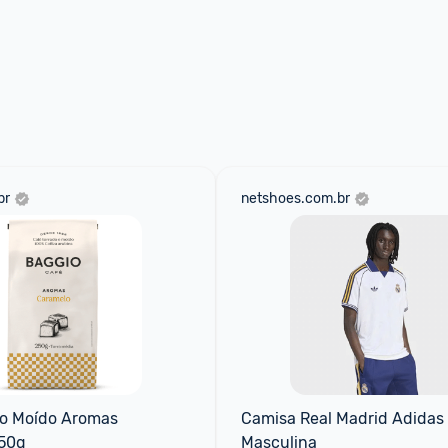
br
netshoes.com.br
o Moído Aromas 
Camisa Real Madrid Adidas O
50g
Masculina