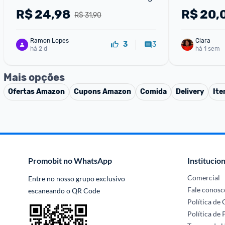
R$
24,98
R$
20,
R$ 31,90
Ramon Lopes
Clara
3
3
há 2 d
há 1 sem
Mais opções
Ofertas
Amazon
Cupons
Amazon
Comida
Delivery
Ite
Promobit no WhatsApp
Institucion
Comercial
Entre no nosso grupo exclusivo 
Fale conosc
escaneando o QR Code
Política de
Política de 