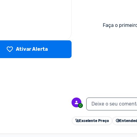
Faça o primeir
Ativar Alerta
Deixe o seu coment
0
🚀
Excelente Preço
🧐
Entended