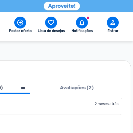
Postar oferta
Lista de desejos
Notificações
Entrar
0
)
Avaliações (
2
)
2 meses atrás