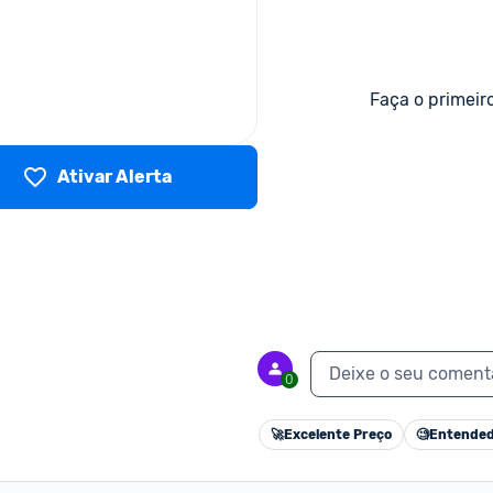
Faça o primeir
Ativar Alerta
Deixe o seu coment
0
🚀
Excelente Preço
🧐
Entended