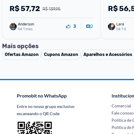
R$
57,72
R$
56,
R$ 139,95
Anderson
Lara
2
3
há 1 mes
há 1 d
Mais opções
Ofertas
Amazon
Cupons
Amazon
Aparelhos e Acessórios
Promobit no WhatsApp
Institucion
Comercial
Entre no nosso grupo exclusivo 
Fale conosc
escaneando o QR Code
Política de
Política de 