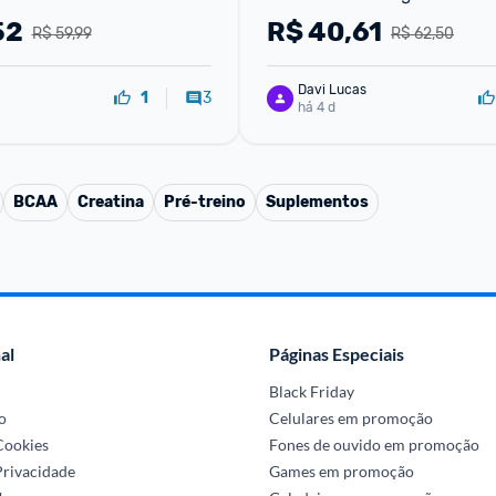
52
R$
40,61
R$ 59,99
R$ 62,50
Davi Lucas
3
1
há 4 d
BCAA
Creatina
Pré-treino
Suplementos
al
Páginas Especiais
Black Friday
o
Celulares em promoção
 Cookies
Fones de ouvido em promoção
Privacidade
Games em promoção