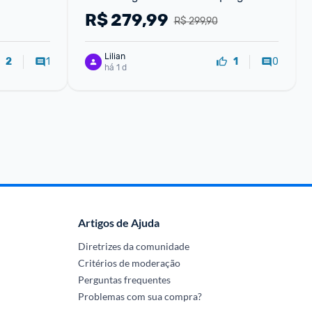
300g
R$
279,99
R$ 299,90
Lilian
1
0
2
1
há 1 d
Artigos de Ajuda
Diretrizes da comunidade
Critérios de moderação
Perguntas frequentes
Problemas com sua compra?