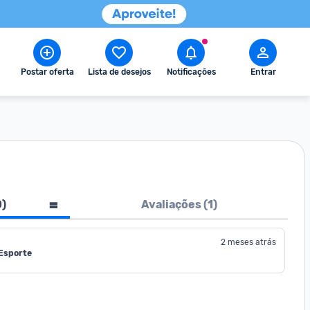
Postar oferta
Lista de desejos
Notificações
Entrar
0
)
Avaliações (
1
)
2 meses atrás
 Esporte