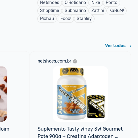
Netshoes
O Boticario
Nike
Ponto
Shoptime
Submarino
Zattini
KaBuM!
Pichau
iFood!
Stanley
Ver todas
netshoes.com.br
oim 
Suplemento Tasty Whey 3W Gourmet 
Pote 900g + Creatina Adaptogen 