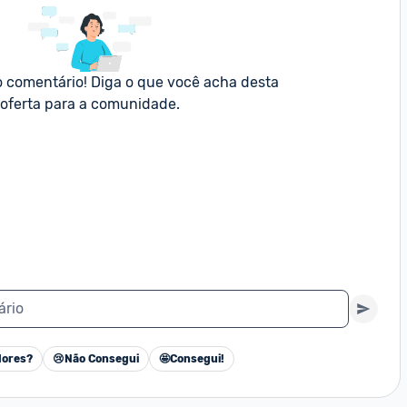
o comentário! Diga o que você acha desta 
oferta para a comunidade.
ário
ores?
😢
Não Consegui
🤩
Consegui!
Cancelar