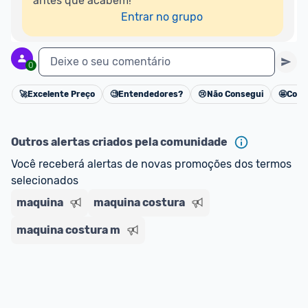
antes que acabem!

Entrar no grupo
Deixe o seu comentário
0
🚀
Excelente Preço
🧐
Entendedores?
😢
Não Consegui
🤩
Cons
Cancelar
Outros alertas criados pela comunidade
Você receberá alertas de novas promoções dos termos 
selecionados
maquina
maquina costura
maquina costura m