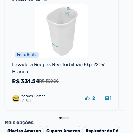
Frete Grátis
Lavadora Roupas Neo Turbilhão 8kg 220V 
La
Branca
12
R$
331,54
R
R$ 509,00
Marcos Gomes
1
2
há 3 d
Mais opções
Ofertas
Amazon
Cupons
Amazon
Aspirador de Pó