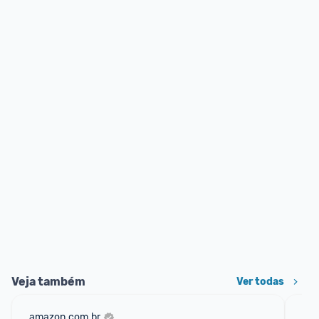
Veja também
Ver todas
amazon.com.br
ali