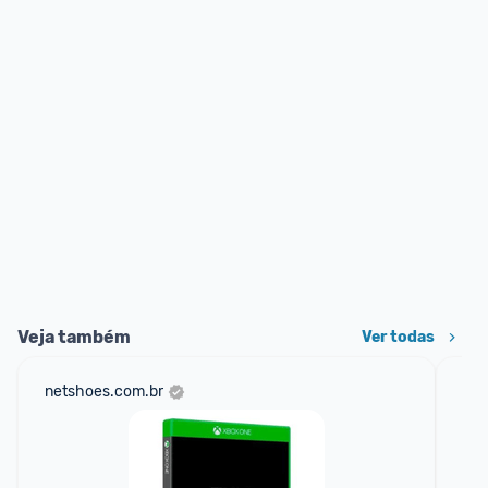
Veja também
Ver todas
netshoes.com.br
am