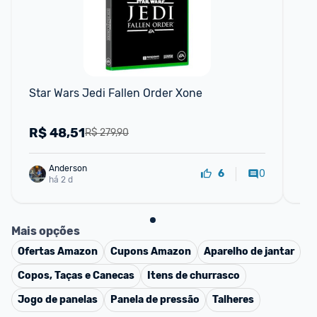
F
Star Wars Jedi Fallen Order Xone
Do
R$
48,51
R
R$ 279,90
Anderson
0
6
há 2 d
Mais opções
Ofertas
Amazon
Cupons
Amazon
Aparelho de jantar
Copos, Taças e Canecas
Itens de churrasco
Jogo de panelas
Panela de pressão
Talheres