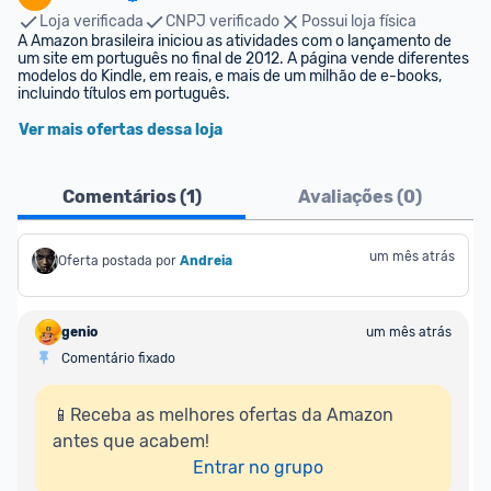
Loja verificada
CNPJ verificado
Possui loja física
A Amazon brasileira iniciou as atividades com o lançamento de 
um site em português no final de 2012. A página vende diferentes 
modelos do Kindle, em reais, e mais de um milhão de e-books, 
incluindo títulos em português.
Ver mais ofertas dessa loja
Comentários (
1
)
Avaliações (
0
)
um mês atrás
Oferta postada por
Andreia
genio
um mês atrás
Comentário fixado
📱Receba as melhores ofertas da Amazon 
antes que acabem!

Entrar no grupo