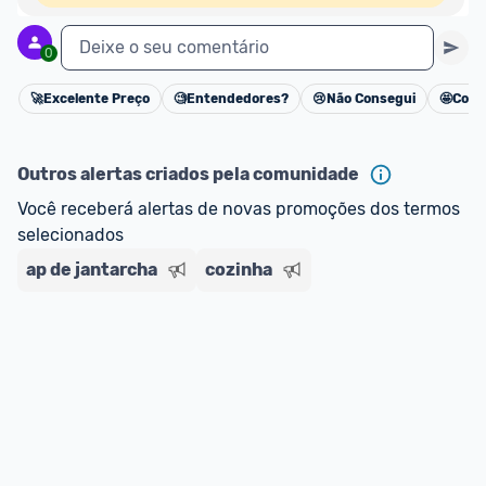
Deixe o seu comentário
0
🚀
Excelente Preço
🧐
Entendedores?
😢
Não Consegui
🤩
Cons
Cancelar
Outros alertas criados pela comunidade
Você receberá alertas de novas promoções dos termos 
selecionados
ap de jantarcha
cozinha