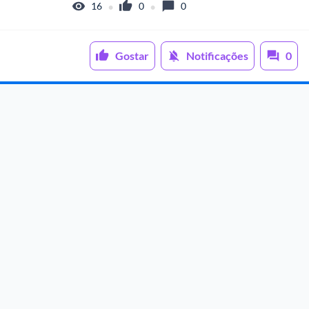
•
•
16
0
0
Gostar
Notificações
0