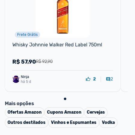
Frete Grátis
P
Whisky Johnnie Walker Red Label 750ml
Wh
Ga
R$
57,90
R
R$ 92,90
Ninja 
2
2
há 5 d
Mais opções
Ofertas
Amazon
Cupons
Amazon
Cervejas
Outros destilados
Vinhos e Espumantes
Vodka