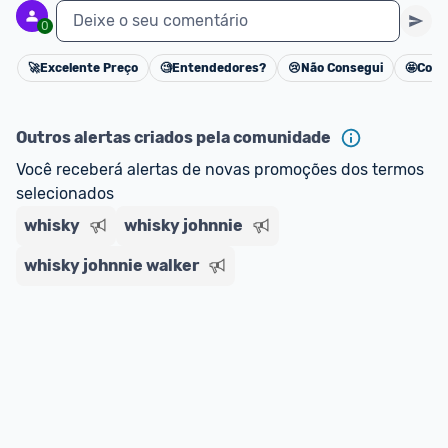
Deixe o seu comentário
0
🚀
Excelente Preço
🧐
Entendedores?
😢
Não Consegui
🤩
Cons
Cancelar
Outros alertas criados pela comunidade
Você receberá alertas de novas promoções dos termos 
selecionados
whisky
whisky johnnie
whisky johnnie walker