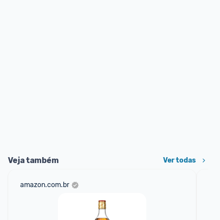
Veja também
Ver todas
amazon.com.br
mer