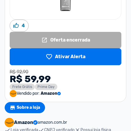
4
Oferta encerrada
Ativar Alerta
R$ 92,90
R$ 59,99
Frete Grátis
Prime Day
Vendido por:
Amazon
Sobre a loja
Amazon
amazon.com.br
Loja verificada
CNPJ verificado
Possui loja física