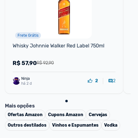
Frete Grátis
P
Whisky Johnnie Walker Red Label 750ml
Wh
Ga
R$
57,90
R
R$ 92,90
Ninja 
2
2
há 2 d
Mais opções
Ofertas
Amazon
Cupons
Amazon
Cervejas
Outros destilados
Vinhos e Espumantes
Vodka