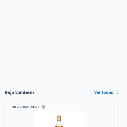
Veja também
Ver todas
amazon.com.br
mer