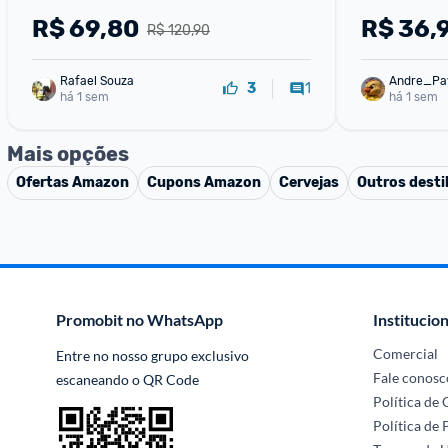
R$
69,80
R$
36,
R$ 120,90
Rafael Souza
Andre_Pa
1
3
há 1 sem
há 1 sem
Mais opções
Ofertas
Amazon
Cupons
Amazon
Cervejas
Outros desti
Promobit no WhatsApp
Institucion
Comercial
Entre no nosso grupo exclusivo 
Fale conosc
escaneando o QR Code
Política de
Política de 