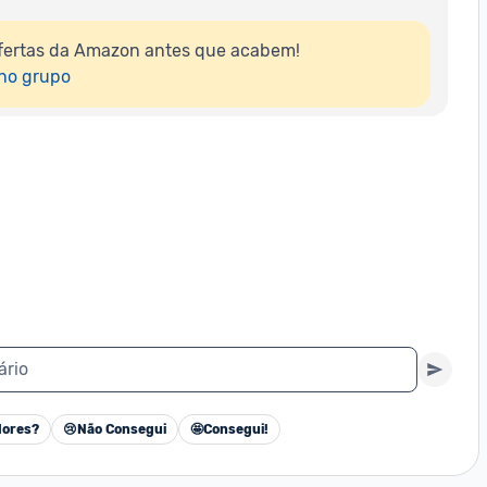
fertas da Amazon antes que acabem!

 no grupo
ário
ores?
😢
Não Consegui
🤩
Consegui!
Cancelar