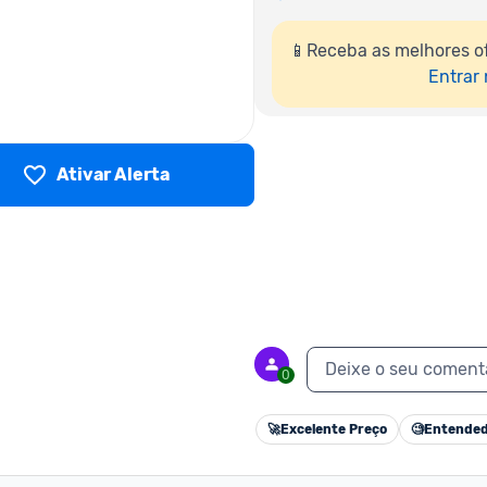
📱Receba as melhores o
Entrar
Ativar Alerta
Deixe o seu coment
0
🚀
Excelente Preço
🧐
Entended