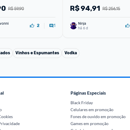
90
R$
94,91
R$ 59,90
R$ 256,15
vonni
Ninja 
1
2
há 6 d
lados
Vinhos e Espumantes
Vodka
al
Páginas Especiais
Black Friday
o
Celulares em promoção
 Cookies
Fones de ouvido em promoção
Privacidade
Games em promoção