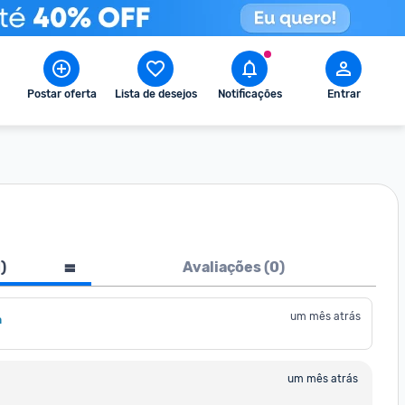
Postar oferta
Lista de desejos
Notificações
Entrar
1
)
Avaliações (
0
)
um mês atrás
a
um mês atrás