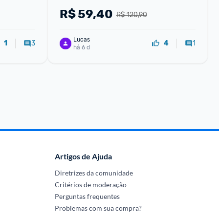
R$
59,40
R$ 120,90
Lucas
3
1
1
4
há 6 d
Artigos de Ajuda
Diretrizes da comunidade
Critérios de moderação
Perguntas frequentes
Problemas com sua compra?