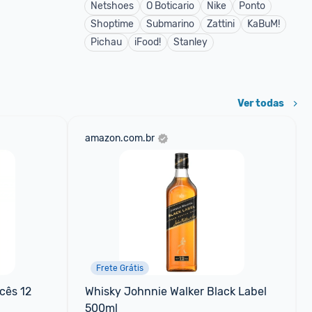
Netshoes
O Boticario
Nike
Ponto
Shoptime
Submarino
Zattini
KaBuM!
Pichau
iFood!
Stanley
Ver todas
amazon.com.br
Frete Grátis
ês 12 
Whisky Johnnie Walker Black Label 
500ml