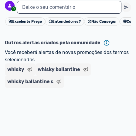
Deixe o seu comentário
0
🚀
Excelente Preço
🧐
Entendedores?
😢
Não Consegui
🤩
Cons
Cancelar
Outros alertas criados pela comunidade
Você receberá alertas de novas promoções dos termos 
selecionados
whisky
whisky ballantine
whisky ballantine s