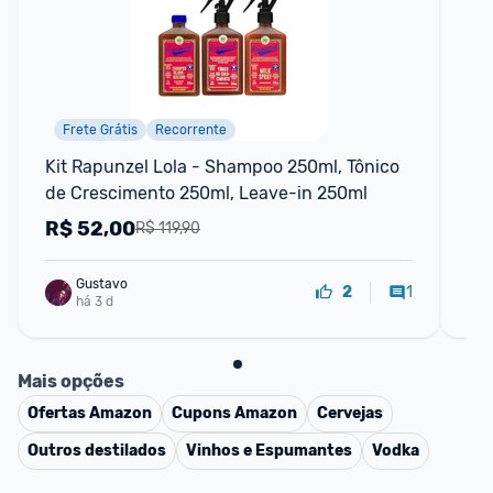
Frete Grátis
Recorrente
P
Kit Rapunzel Lola - Shampoo 250ml, Tônico 
Ga
de Crescimento 250ml, Leave-in 250ml
Do
R$
52,00
R
R$ 119,90
Gustavo
1
2
há 3 d
Mais opções
Ofertas
Amazon
Cupons
Amazon
Cervejas
Outros destilados
Vinhos e Espumantes
Vodka