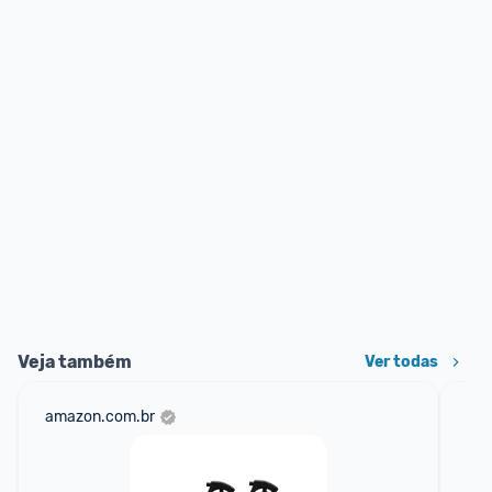
Veja também
Ver todas
amazon.com.br
mer