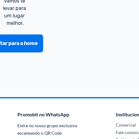
vamos te 
levar para 
um lugar 
melhor.
tar para a home
Promobit no WhatsApp
Institucion
Comercial
Entre no nosso grupo exclusivo 
Fale conosc
escaneando o QR Code