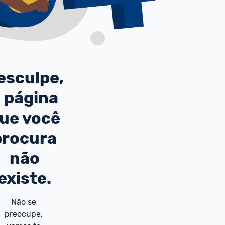
esculpe,
 página
ue você
procura
não
existe.
Não se 
preocupe, 