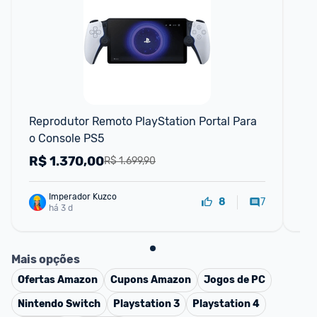
Reprodutor Remoto PlayStation Portal Para 
God
o Console PS5
R$
1.370,00
R
R$ 1.699,90
Imperador Kuzco
7
8
há 3 d
Mais opções
Ofertas
Amazon
Cupons
Amazon
Jogos de PC
Nintendo Switch
Playstation 3
Playstation 4