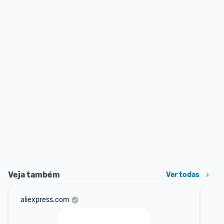
Veja também
Ver todas
aliexpress.com
mer