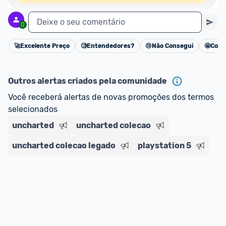
Deixe o seu comentário
0
🚀
Excelente Preço
🧐
Entendedores?
😢
Não Consegui
🤩
Cons
Cancelar
Outros alertas criados pela comunidade
Você receberá alertas de novas promoções dos termos 
selecionados
uncharted
uncharted colecao
uncharted colecao legado
playstation 5