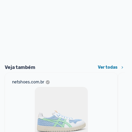
Veja também
Ver todas
netshoes.com.br
mer