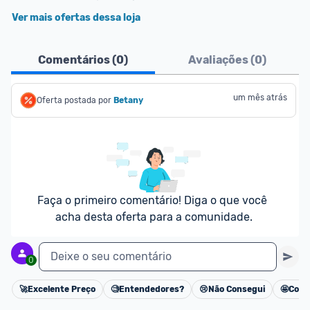
Ver mais ofertas dessa loja
Comentários (
0
)
Avaliações (
0
)
um mês atrás
Oferta postada por
Betany
Faça o primeiro comentário! Diga o que você 
acha desta oferta para a comunidade.
Deixe o seu comentário
0
🚀
Excelente Preço
🧐
Entendedores?
😢
Não Consegui
🤩
Cons
Cancelar