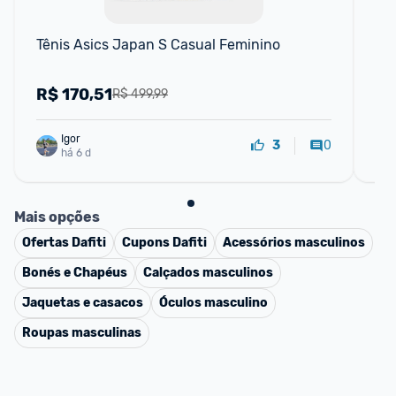
Tênis Asics Japan S Casual Feminino
Tê
R$
170,51
R
R$ 499,99
Igor
0
3
há 6 d
Mais opções
Ofertas
Dafiti
Cupons
Dafiti
Acessórios masculinos
Bonés e Chapéus
Calçados masculinos
Jaquetas e casacos
Óculos masculino
Roupas masculinas