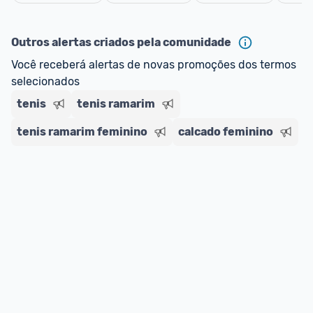
oferta do Promobit
, ou de um vendedor 
Oficial 
Cancelar
ou MercadoLíder Platinum.
Outros alertas criados pela comunidade
E lembre-se:
 você sempre pode contar ajuda da 
Você receberá alertas de novas promoções dos termos 
comunidade para tirar dúvidas ou acionar os 
selecionados
nossos Admins marcando 
@admin
 em um 
comentário ou através do 
Fale com o Promobit.
tenis
tenis ramarim
tenis ramarim feminino
calcado feminino