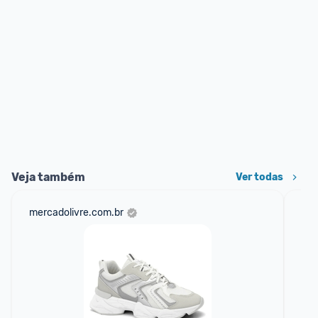
Veja também
Ver todas
mercadolivre.com.br
net