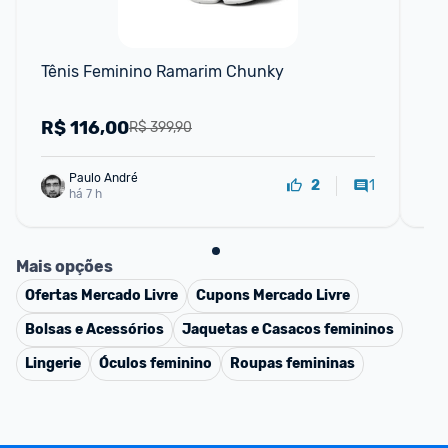
Tênis Feminino Ramarim Chunky
Mo
R$
116,00
R
R$ 399,90
Paulo André
1
2
há 7 h
Mais opções
Ofertas
Mercado Livre
Cupons
Mercado Livre
Bolsas e Acessórios
Jaquetas e Casacos femininos
Lingerie
Óculos feminino
Roupas femininas