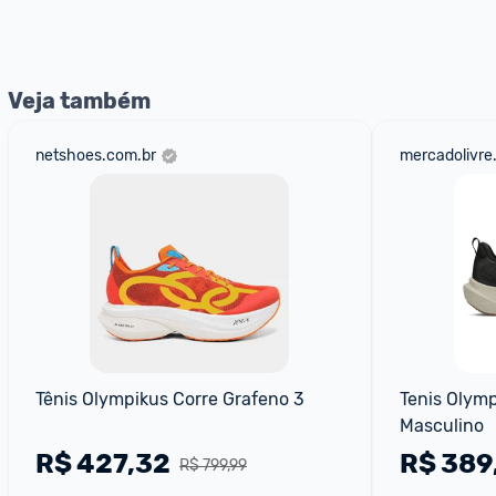
Entrega Expressa
: A partir de 2 dias úteis.* *Confira 
Veja também
netshoes.com.br
mercadolivre
Tênis Olympikus Corre Grafeno 3
Tenis Olymp
Masculino
R$
427,32
R$
389
R$ 799,99