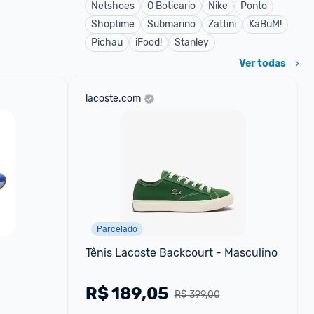
Netshoes
O Boticario
Nike
Ponto
Shoptime
Submarino
Zattini
KaBuM!
Pichau
iFood!
Stanley
Ver todas
lacoste.com
Parcelado
Tênis Lacoste Backcourt - Masculino
R$
189,05
R$ 399,00