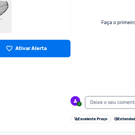
Faça o primeir
Ativar Alerta
Deixe o seu coment
0
🚀
Excelente Preço
🧐
Entended