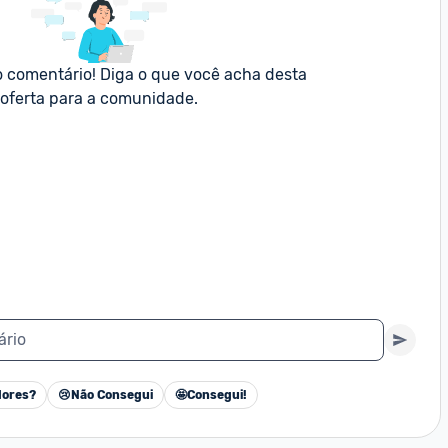
o comentário! Diga o que você acha desta 
oferta para a comunidade.
ário
ores?
😢
Não Consegui
🤩
Consegui!
Cancelar