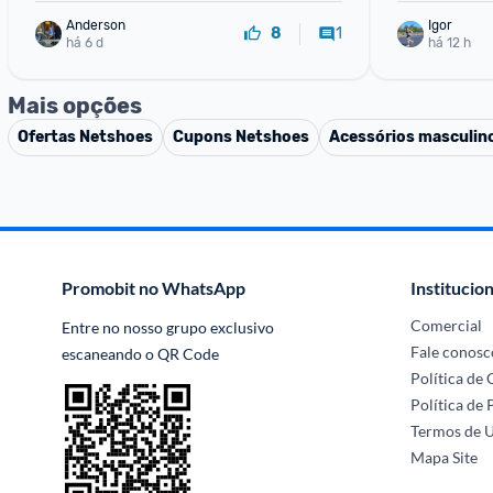
Anderson
Igor
1
8
há 6 d
há 12 h
Mais opções
Ofertas
Netshoes
Cupons
Netshoes
Acessórios masculin
Promobit no WhatsApp
Institucion
Comercial
Entre no nosso grupo exclusivo 
Fale conosc
escaneando o QR Code
Política de
Política de 
Termos de 
Mapa Site