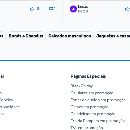
Lucas
1
3
há 2 d
os
Bonés e Chapéus
Calçados masculinos
Jaquetas e casa
al
Páginas Especiais
Black Friday
o
Celulares em promoção
 Cookies
Fones de ouvido em promoção
Privacidade
Games em promoção
Uso
Geladeiras em promoção
Fralda Pampers em promoção
TVs em promoção