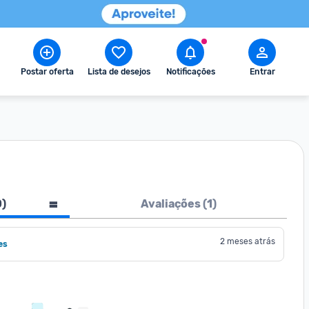
Postar oferta
Lista de desejos
Notificações
Entrar
0
)
Avaliações (
1
)
2 meses atrás
es