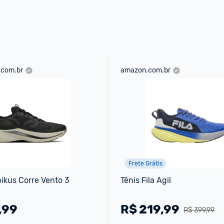
aqui
 as regras e condições!
.com.br
amazon.com.br
Frete Grátis
ikus Corre Vento 3 
Tênis Fila Agil
,99
R$
219,99
R$ 399,99