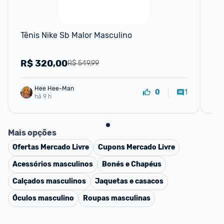
Tênis Nike Sb Malor Masculino
Tê
R$
320,00
R
R$ 549,99
Hee Hee-Man
1
0
há 9 h
Mais opções
Ofertas
Mercado Livre
Cupons
Mercado Livre
Acessórios masculinos
Bonés e Chapéus
Calçados masculinos
Jaquetas e casacos
Óculos masculino
Roupas masculinas