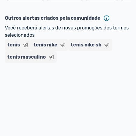
Cancelar
ou MercadoLíder Platinum.
Outros alertas criados pela comunidade
E lembre-se:
 você sempre pode contar ajuda da 
Você receberá alertas de novas promoções dos termos 
comunidade para tirar dúvidas ou acionar os 
selecionados
nossos Admins marcando 
@admin
 em um 
comentário ou através do 
Fale com o Promobit.
tenis
tenis nike
tenis nike sb
tenis masculino