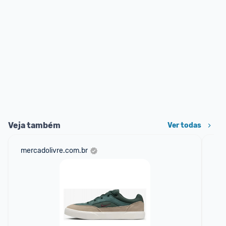
Veja também
Ver todas
mercadolivre.com.br
net