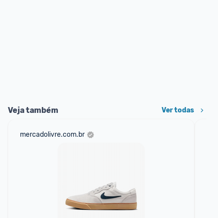
Veja também
Ver todas
mercadolivre.com.br
net