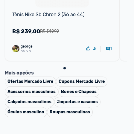
Tênis Nike Sb Chron 2 (36 ao 44)
Tên
ao
R$
239,00
R
R$ 349,99
george
1
3
há 5 h
Mais opções
Ofertas
Mercado Livre
Cupons
Mercado Livre
Acessórios masculinos
Bonés e Chapéus
Calçados masculinos
Jaquetas e casacos
Óculos masculino
Roupas masculinas