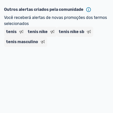
ou MercadoLíder Platinum.
Outros alertas criados pela comunidade
E lembre-se:
 você sempre pode contar ajuda da 
Você receberá alertas de novas promoções dos termos 
comunidade para tirar dúvidas ou acionar os 
selecionados
nossos Admins marcando 
@admin
 em um 
comentário ou através do 
Fale com o Promobit.
tenis
tenis nike
tenis nike sb
tenis masculino