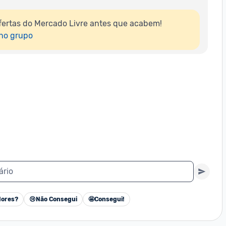
ertas do Mercado Livre antes que acabem!

 no grupo
ário
ores?
😢
Não Consegui
🤩
Consegui!
Cancelar