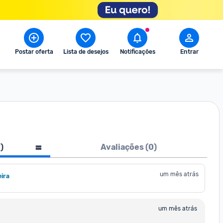
Postar oferta
Lista de desejos
Notificações
Entrar
1
)
Avaliações (
0
)
um mês atrás
ira
um mês atrás