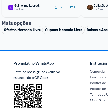
Guilherme Louredo
JuliusDas
1
3
 de menezes
há 1 sem
há 1 sem
Mais opções
Ofertas
Mercado Livre
Cupons
Mercado Livre
Bolsas e Ace
Promobit no WhatsApp
Institucion
Comercial
Entre no nosso grupo exclusivo 
Fale conosc
escaneando o QR Code
Política de
Política de 
Termos de 
Mapa Site