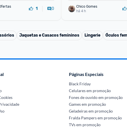
Ofertas
Chico Gomes
0
1
há 4 h
ssórios
Jaquetas e Casacos femininos
Lingerie
Óculos fem
al
Páginas Especiais
Black Friday
o
Celulares em promoção
 Cookies
Fones de ouvido em promoção
Privacidade
Games em promoção
Uso
Geladeiras em promoção
Fralda Pampers em promoção
TVs em promoção