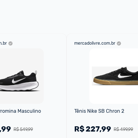
 através do 
Fale com o Promobit.
.br
mercadolivre.com.br
Promina Masculino
Tênis Nike SB Chron 2
,99
R$
227,99
R$ 549,99
R$ 499,99