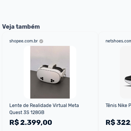
nossos Admins marcando 
@admin
 em um comentário ou
Veja também
shopee.com.br
netshoes.com
Lente de Realidade Virtual Meta 
Tênis Nike 
Quest 3S 128GB
R$
2.399,00
R$
322