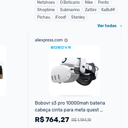
Netshoes
O Boticario
Nike
Ponto
Shoptime
Submarino
Zattini
KaBuM!
Pichau
iFood!
Stanley
Ver todas
aliexpress.com
Bobovr s3 pro 10000mah bateria 
cabeça cinta para meta quest 
3quest 3s com cabeça ar 
R$
764,27
R$ 1.194,19
condicionado vr acessórios melho