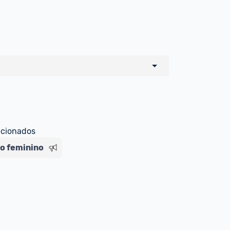
o de todos os sellers e lojas que são 
 por um marketplace, nós indicamos no 
e sinalizamos através da tag 
ecionados
o feminino
Livre , você pode ser redirecionado(a) 
ado Livre). Por isso, fique atento e 
ndo o produto 
é o mesmo indicado na 
rcadoLíder Platinum.
ade para tirar dúvidas ou acionar os 