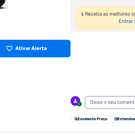
📱Receba as melhores of
Entrar
Ativar Alerta
Deixe o seu coment
0
🚀
Excelente Preço
🧐
Entended