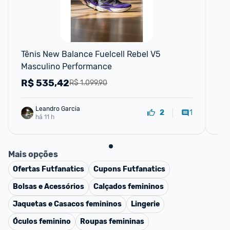
Tênis New Balance Fuelcell Rebel V5 
Tên
Masculino Performance
R$
535,42
R
R$ 1.099,90
Leandro Garcia
1
2
há 11 h
Mais opções
Ofertas
Futfanatics
Cupons
Futfanatics
Bolsas e Acessórios
Calçados femininos
Jaquetas e Casacos femininos
Lingerie
Óculos feminino
Roupas femininas