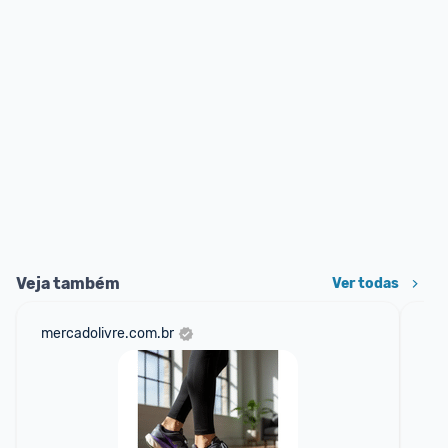
Veja também
Ver todas
mercadolivre.com.br
net