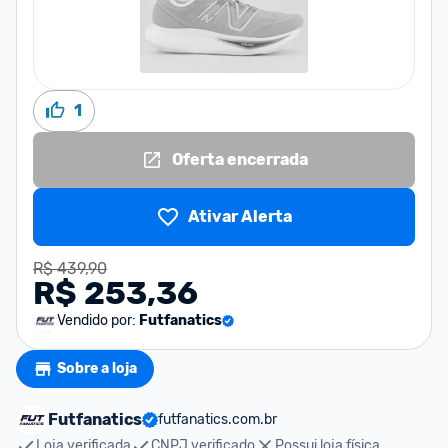
1
Oferta encerrada
Ativar Alerta
R$ 439,90
R$ 253,36
Vendido por:
Futfanatics
Sobre a loja
Futfanatics
futfanatics.com.br
Loja verificada
CNPJ verificado
Possui loja física