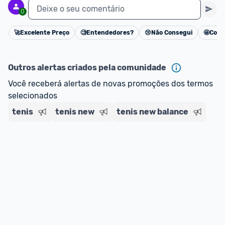
Deixe o seu comentário
0
🚀
Excelente Preço
🧐
Entendedores?
😢
Não Consegui
🤩
Cons
Cancelar
Outros alertas criados pela comunidade
Você receberá alertas de novas promoções dos termos 
selecionados
tenis
tenis new
tenis new balance