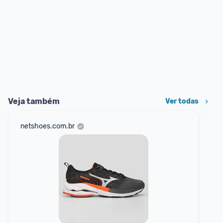
Veja também
Ver todas
netshoes.com.br
am
F