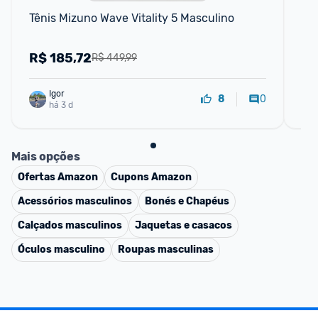
Tênis Mizuno Wave Vitality 5 Masculino
Tê
R$
185,72
R
R$ 449,99
Igor
0
8
há 3 d
Mais opções
Ofertas
Amazon
Cupons
Amazon
Acessórios masculinos
Bonés e Chapéus
Calçados masculinos
Jaquetas e casacos
Óculos masculino
Roupas masculinas