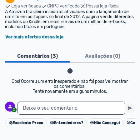
Loja verificada
CNPJ verificado
Possui loja física
A Amazon brasileira iniciou as atividades com o lançamento de 
um site em português no final de 2012. A página vende diferentes 
modelos do Kindle, em reais, e mais de um milhão de e-books, 
incluindo títulos em português.
Ver mais ofertas dessa loja
Comentários (
3
)
Avaliações (
0
)
Ops! Ocorreu um erro inesperado e não foi possível mostrar 
os comentários. 

Tente novamente em alguns minutos.
Deixe o seu comentário
0
🚀
Excelente Preço
🧐
Entendedores?
😢
Não Consegui
🤩
Cons
Cancelar