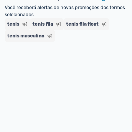
regras do cartão N Card, 
clique aqui
.
Você receberá alertas de novas promoções dos termos 
Entrega Expressa
: A partir de 2 dias úteis.* 
selecionados
*Confira 
aqui
 as regras e condições!
tenis
tenis fila
tenis fila float
tenis masculino