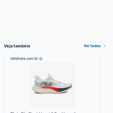
Veja também
Ver todas
netshoes.com.br
am
F