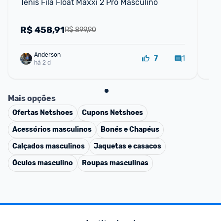
Tênis Fila Float Maxxi 2 Pro Masculino
Ten
R$
458,91
R
R$ 899,90
Anderson
1
7
há 2 d
Mais opções
Ofertas
Netshoes
Cupons
Netshoes
Acessórios masculinos
Bonés e Chapéus
Calçados masculinos
Jaquetas e casacos
Óculos masculino
Roupas masculinas