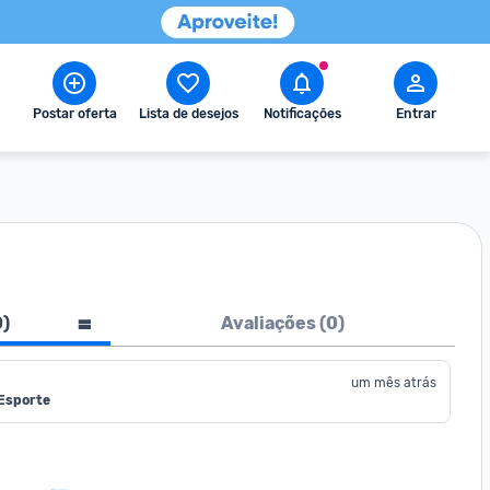
Postar oferta
Lista de desejos
Notificações
Entrar
0
)
Avaliações (
0
)
um mês atrás
 Esporte