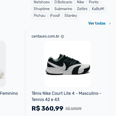
Netshoes
O Boticario
Nike
Ponto
Shoptime
Submarino
Zattini
KaBuM!
Pichau
iFood!
Stanley
Ver todas
centauro.com.br
 Feminino
Tênis Nike Court Lite 4 - Masculino - 
Tennis 42 e 43
R$
360,99
R$ 599,99