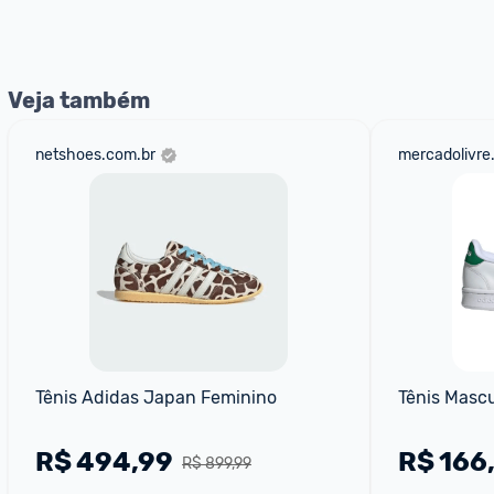
Entrega Expressa
: A partir de 2 dias úteis.* *Confira 
Veja também
netshoes.com.br
mercadolivre
Tênis Adidas Japan Feminino
Tênis Masc
R$
494,99
R$
166
R$ 899,99