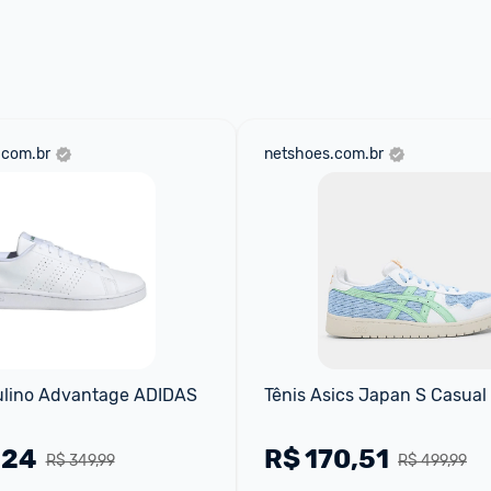
aqui
 as regras e condições!
.com.br
netshoes.com.br
ulino Advantage ADIDAS
Tênis Asics Japan S Casual
,24
R$
170,51
R$ 349,99
R$ 499,99