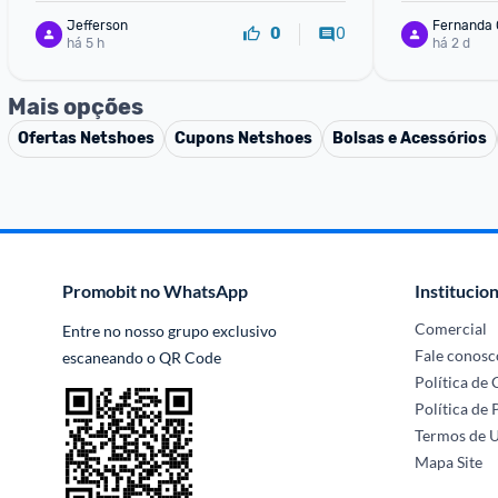
Jefferson
Fernanda 
0
0
há 5 h
há 2 d
Mais opções
Ofertas
Netshoes
Cupons
Netshoes
Bolsas e Acessórios
Promobit no WhatsApp
Institucion
Comercial
Entre no nosso grupo exclusivo 
Fale conosc
escaneando o QR Code
Política de
Política de 
Termos de 
Mapa Site