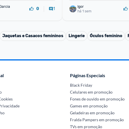
Garcia
Igor
1
0
há 1 sem
Jaquetas e Casacos femininos
Lingerie
Óculos feminino
al
Páginas Especiais
Black Friday
o
Celulares em promoção
 Cookies
Fones de ouvido em promoção
Privacidade
Games em promoção
Uso
Geladeiras em promoção
Fralda Pampers em promoção
TVs em promoção