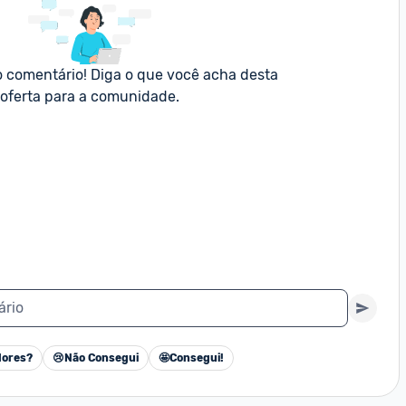
o comentário! Diga o que você acha desta 
oferta para a comunidade.
ário
ores?
😢
Não Consegui
🤩
Consegui!
Cancelar