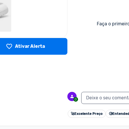
Faça o primeir
Ativar Alerta
Deixe o seu coment
0
🚀
Excelente Preço
🧐
Entended