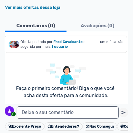
Ver mais ofertas dessa loja
Comentários (
0
)
Avaliações (
0
)
Oferta postada por
Fred Cavalcante
e 
um mês atrás
sugerida por mais
1 usuário
Faça o primeiro comentário! Diga o que você 
acha desta oferta para a comunidade.
Deixe o seu comentário
0
🚀
Excelente Preço
🧐
Entendedores?
😢
Não Consegui
🤩
Cons
Cancelar