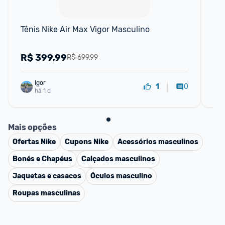
Tênis Nike Air Max Vigor Masculino
Tê
R$
399,99
R
R$ 699,99
Igor
0
1
há 1 d
Mais opções
Ofertas
Nike
Cupons
Nike
Acessórios masculinos
Bonés e Chapéus
Calçados masculinos
Jaquetas e casacos
Óculos masculino
Roupas masculinas