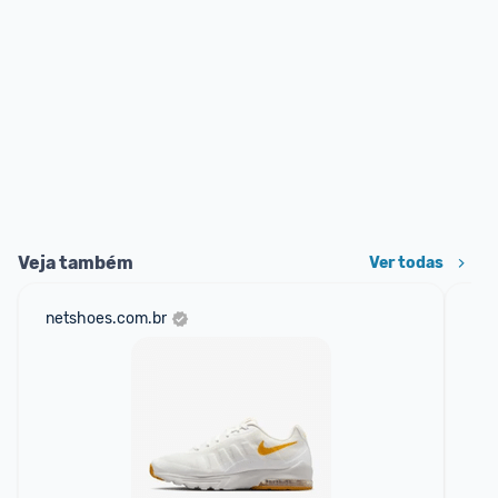
Veja também
Ver todas
netshoes.com.br
mer