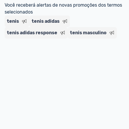
regras do cartão N Card, 
clique aqui
.
Você receberá alertas de novas promoções dos termos 
Entrega Expressa
: A partir de 2 dias úteis.* 
selecionados
*Confira 
aqui
 as regras e condições!
tenis
tenis adidas
tenis adidas response
tenis masculino