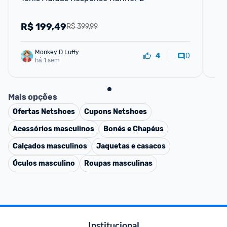
co
R$
199,49
R
R$ 399,99
Monkey D Luffy
0
4
há 1 sem
Mais opções
Ofertas
Netshoes
Cupons
Netshoes
Acessórios masculinos
Bonés e Chapéus
Calçados masculinos
Jaquetas e casacos
Óculos masculino
Roupas masculinas
Institucional