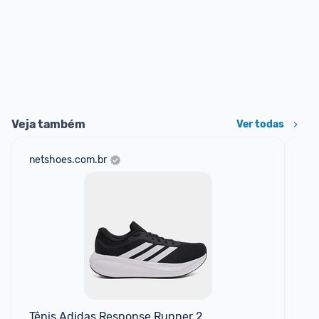
Veja também
Ver todas
netshoes.com.br
mer
Tênis Adidas Response Runner 2
Tên