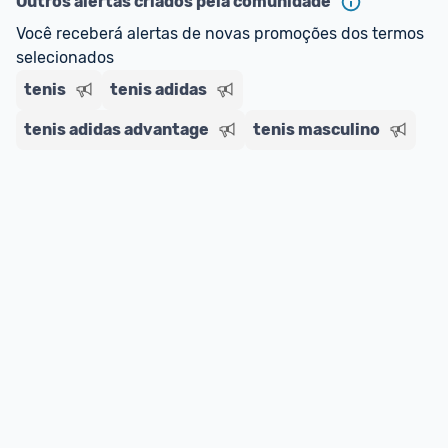
Outros alertas criados pela comunidade
regras do cartão N Card, 
clique aqui
.
Entrega Expressa
: A partir de 2 dias úteis.* 
Você receberá alertas de novas promoções dos termos 
*Confira 
aqui
 as regras e condições!
selecionados
tenis
tenis adidas
tenis adidas advantage
tenis masculino