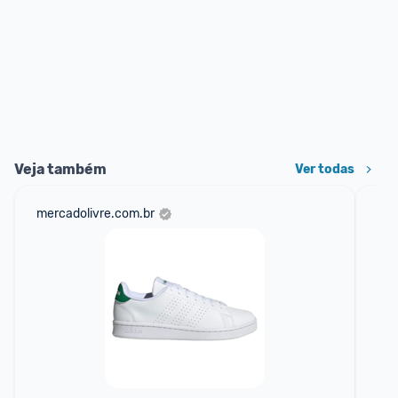
Veja também
Ver todas
mercadolivre.com.br
net