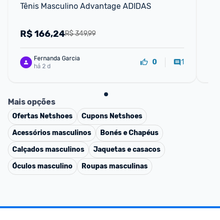
Tênis Masculino Advantage ADIDAS
Tê
R$
166,24
R
R$ 349,99
Fernanda Garcia
1
0
há 2 d
Mais opções
Ofertas
Netshoes
Cupons
Netshoes
Acessórios masculinos
Bonés e Chapéus
Calçados masculinos
Jaquetas e casacos
Óculos masculino
Roupas masculinas