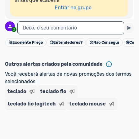
antes que acabem!

Entrar no grupo
Deixe o seu comentário
0
🚀
Excelente Preço
🧐
Entendedores?
😢
Não Consegui
🤩
Cons
Cancelar
Outros alertas criados pela comunidade
Você receberá alertas de novas promoções dos termos 
selecionados
teclado
teclado fio
teclado fio logitech
teclado mouse