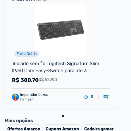
Frete Grátis
Teclado sem fio Logitech Signature Slim 
Tec
K950 Com Easy-Switch para até 3 
dispositivos Digitação Silenciosa Conexão
R$
380,70
R
R$ 529,90
Imperador Kuzco
1
0
há 1 sem
Mais opções
Ofertas
Amazon
Cupons
Amazon
Cadeira gamer