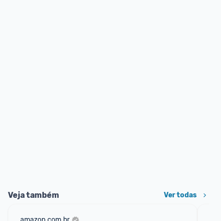
Veja também
Ver todas
amazon.com.br
ali