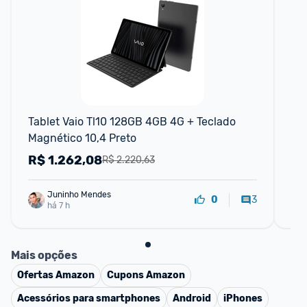
F
Tablet Vaio Tl10 128GB 4GB 4G + Teclado 
Ta
Magnético 10,4 Preto
Te
Bat
R$
1.262,08
R
R$ 2.220,63
Ba
Juninho Mendes
3
0
há 7 h
Mais opções
Ofertas
Amazon
Cupons
Amazon
Acessórios para smartphones
Android
iPhones