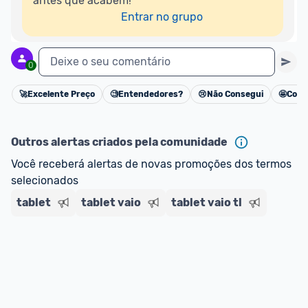
antes que acabem!

Entrar no grupo
Deixe o seu comentário
0
🚀
Excelente Preço
🧐
Entendedores?
😢
Não Consegui
🤩
Cons
Cancelar
Outros alertas criados pela comunidade
Você receberá alertas de novas promoções dos termos 
selecionados
tablet
tablet vaio
tablet vaio tl