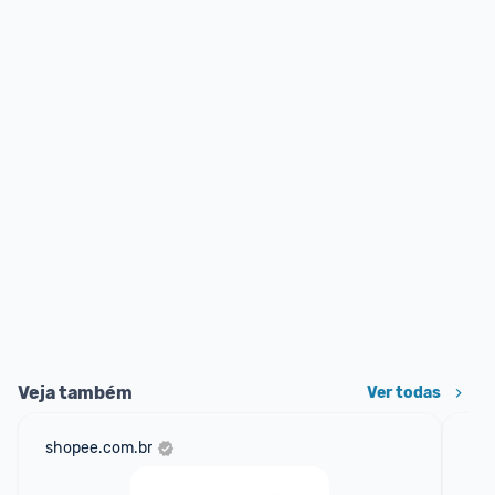
Veja também
Ver todas
shopee.com.br
am