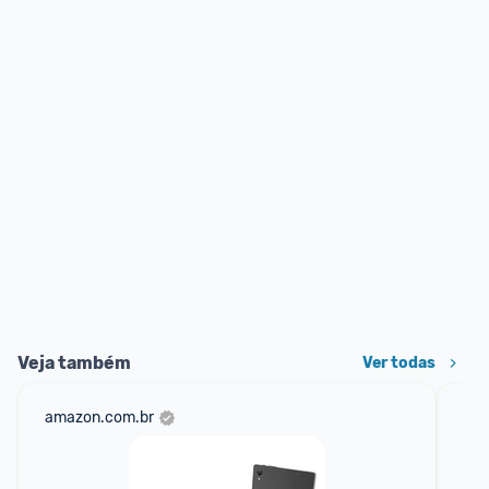
Veja também
Ver todas
amazon.com.br
ali