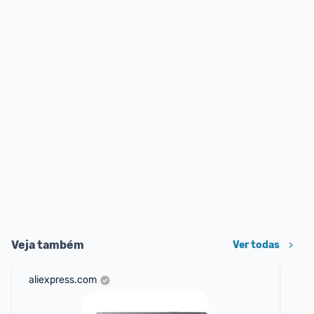
Veja também
Ver todas
aliexpress.com
am