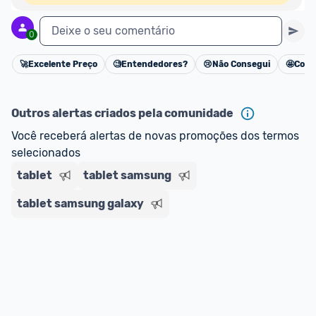
Deixe o seu comentário
0
🚀
Excelente Preço
🧐
Entendedores?
😢
Não Consegui
🤩
Cons
Cancelar
Outros alertas criados pela comunidade
Você receberá alertas de novas promoções dos termos 
selecionados
tablet
tablet samsung
tablet samsung galaxy