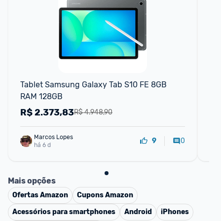
F
Tablet Samsung Galaxy Tab S10 FE 8GB 
Ga
RAM 128GB
R$
2.373,83
R
R$ 4.948,90
Marcos Lopes
0
9
há 6 d
Mais opções
Ofertas
Amazon
Cupons
Amazon
Acessórios para smartphones
Android
iPhones