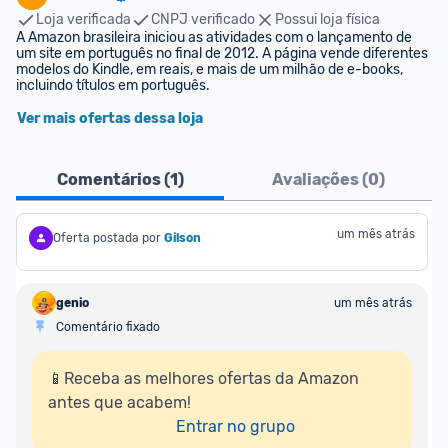
Loja verificada
CNPJ verificado
Possui loja física
A Amazon brasileira iniciou as atividades com o lançamento de 
um site em português no final de 2012. A página vende diferentes 
modelos do Kindle, em reais, e mais de um milhão de e-books, 
incluindo títulos em português.
Ver mais ofertas dessa loja
Comentários (
1
)
Avaliações (
0
)
um mês atrás
Oferta postada por
Gilson
genio
um mês atrás
Comentário fixado
📱Receba as melhores ofertas da Amazon 
antes que acabem!

Entrar no grupo