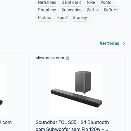
Netshoes
O Boticario
Nike
Ponto
Shoptime
Submarino
Zattini
KaBuM!
Pichau
iFood!
Stanley
Ver todas
aliexpress.com
 com 
Soundbar TCL S55H 2.1 Bluetooth 
com Subwoofer sem Fio 120W - 