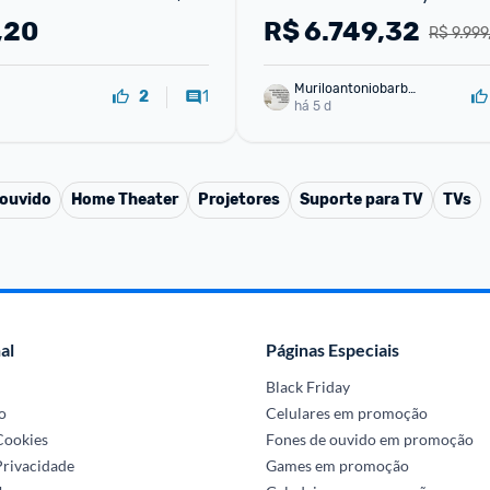
0W RMS
,20
R$
6.749,32
R$ 9.999
Muriloantoniobarbo
1
2
sa
há 5 d
 ouvido
Home Theater
Projetores
Suporte para TV
TVs
al
Páginas Especiais
Black Friday
o
Celulares em promoção
 Cookies
Fones de ouvido em promoção
Privacidade
Games em promoção