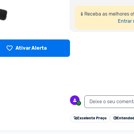
📱Receba as melhores o
Entrar
Ativar Alerta
Deixe o seu coment
0
🚀
Excelente Preço
🧐
Entended