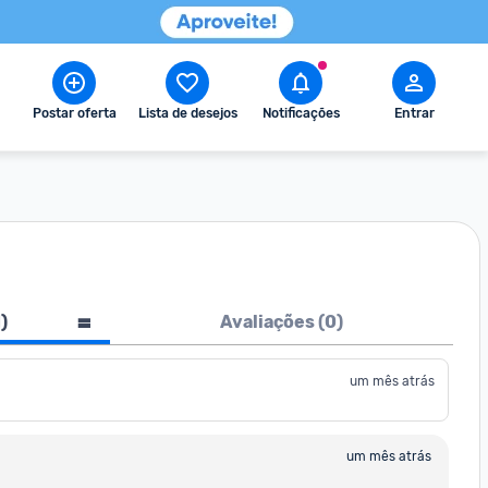
Postar oferta
Lista de desejos
Notificações
Entrar
1
)
Avaliações (
0
)
um mês atrás
um mês atrás