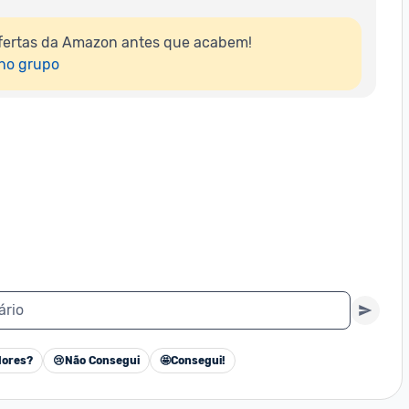
fertas da Amazon antes que acabem!

 no grupo
ário
ores?
😢
Não Consegui
🤩
Consegui!
Cancelar