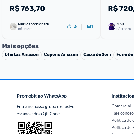
Sem Fio
Sem Fio 11
R$
763,70
R$
720
Muriloantoniobarbo
Ninja 
1
3
sa
há 1 sem
há 1 sem
Mais opções
Ofertas
Amazon
Cupons
Amazon
Caixa de Som
Fone de
Promobit no WhatsApp
Institucion
Comercial
Entre no nosso grupo exclusivo 
Fale conosc
escaneando o QR Code
Política de
Política de 