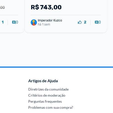
Bivolt
R$
743,00
,00
Imperador Kuzco
0
0
1
2
há 1 sem
Artigos de Ajuda
Diretrizes da comunidade
Critérios de moderação
Perguntas frequentes
Problemas com sua compra?