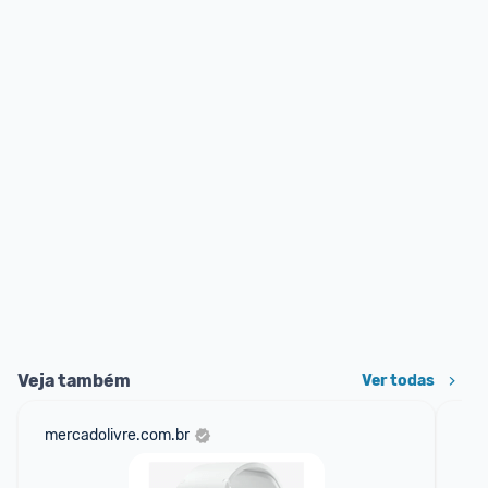
Veja também
Ver todas
mercadolivre.com.br
sho