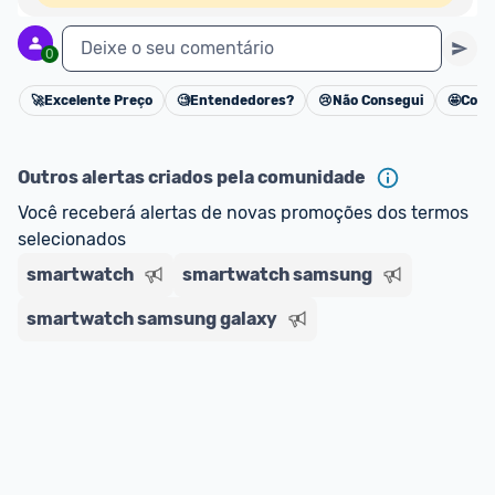
Deixe o seu comentário
0
🚀
Excelente Preço
🧐
Entendedores?
😢
Não Consegui
🤩
Cons
Cancelar
Outros alertas criados pela comunidade
Você receberá alertas de novas promoções dos termos 
selecionados
smartwatch
smartwatch samsung
smartwatch samsung galaxy