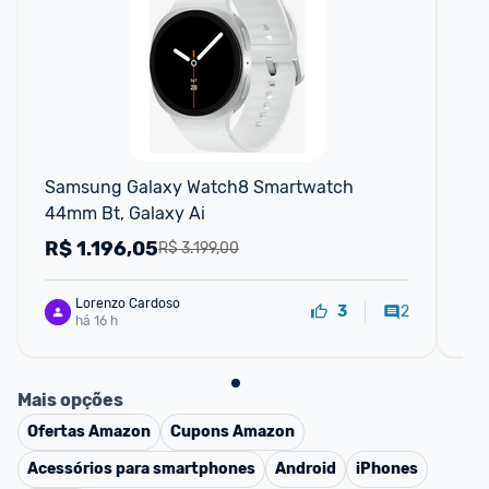
Samsung Galaxy Watch8 Smartwatch 
Sa
44mm Bt, Galaxy Ai
R$
1.196,05
R
R$ 3.199,00
Lorenzo Cardoso
2
3
há 16 h
Mais opções
Ofertas
Amazon
Cupons
Amazon
Acessórios para smartphones
Android
iPhones