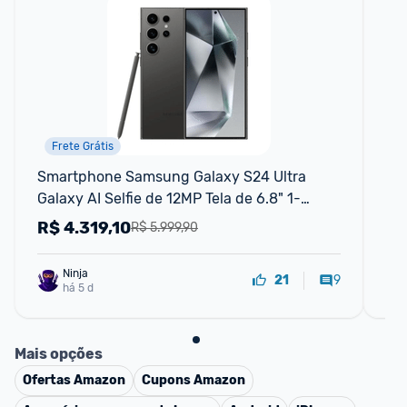
Frete Grátis
Smartphone Samsung Galaxy S24 Ultra 
Ta
Galaxy AI Selfie de 12MP Tela de 6.8" 1-
64G
120Hz 256GB 12GB RAM - Titânio Preto
R$
4.319,10
R
R$ 5.999,90
Ninja 
9
21
há 5 d
Mais opções
Ofertas
Amazon
Cupons
Amazon