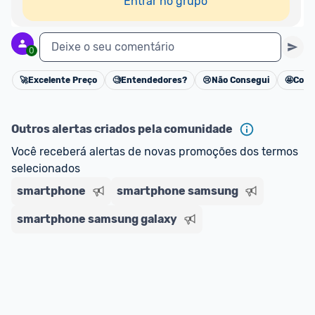
Entrar no grupo
Deixe o seu comentário
0
🚀
Excelente Preço
🧐
Entendedores?
😢
Não Consegui
🤩
Cons
Cancelar
Outros alertas criados pela comunidade
Você receberá alertas de novas promoções dos termos 
selecionados
smartphone
smartphone samsung
smartphone samsung galaxy