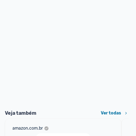
Veja também
Ver todas
amazon.com.br
ali