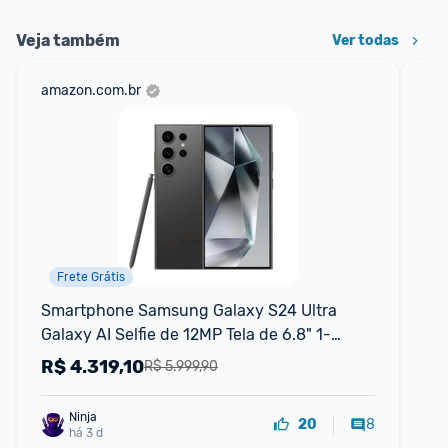
Veja também
Ver todas
amazon.com.br
ali
Frete Grátis
Smartphone Samsung Galaxy S24 Ultra 
Ta
Galaxy AI Selfie de 12MP Tela de 6.8" 1-
64G
120Hz 256GB 12GB RAM - Titânio Preto
R$
4.319,10
R
R$ 5.999,90
Ninja 
8
20
há 3 d