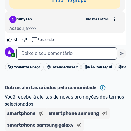
Entrar no grupo
rainysan
um mês atrás
Acabou já????
0
Responder
Deixe o seu comentário
0
🚀
Excelente Preço
🧐
Entendedores?
😢
Não Consegui
🤩
Cons
Cancelar
Outros alertas criados pela comunidade
Você receberá alertas de novas promoções dos termos 
selecionados
smartphone
smartphone samsung
smartphone samsung galaxy