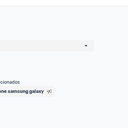
o de todos os sellers e lojas que são 
 por um marketplace, nós indicamos no 
e sinalizamos através da tag 
ecionados
ne samsung galaxy
Livre , você pode ser redirecionado(a) 
ado Livre). Por isso, fique atento e 
ndo o produto 
é o mesmo indicado na 
rcadoLíder Platinum.