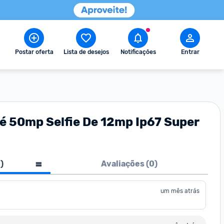
Postar oferta
Lista de desejos
Notificações
Entrar
 50mp Selfie De 12mp Ip67 Super
1
)
Avaliações (
0
)
um mês atrás