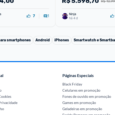
74,00
R$
5.598,70
R$ 10.9
Grande de 6.9" Titânio
a
Ninja 
1
7
há 4 d
para smartphones
Android
iPhones
Smartwatch e Smartb
al
Páginas Especiais
Black Friday
o
Celulares em promoção
 Cookies
Fones de ouvido em promoção
Privacidade
Games em promoção
Uso
Geladeiras em promoção
Fralda Pampers em promoção