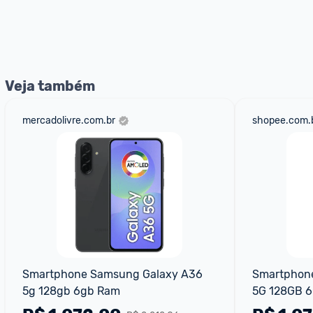
E lembre-se:
 você sempre pode contar ajuda da comunid
nossos Admins marcando 
@admin
 em um comentário ou
Veja também
mercadolivre.com.br
shopee.com.
Smartphone Samsung Galaxy A36 
Smartphone
5g 128gb 6gb Ram
5G 128GB 6
AMOLED 6.