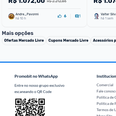
R$
1.072,00
R$
1.0
R$ 2.212,86
Andre_Pavonni
Valter Silv
1
6
há 10 h
há 1 sem
Mais opções
Ofertas
Mercado Livre
Cupons
Mercado Livre
Acessórios 
Promobit no WhatsApp
Institucion
Comercial
Entre no nosso grupo exclusivo 
Fale conosc
escaneando o QR Code
Política de
Política de 
Termos de 
Mapa Site