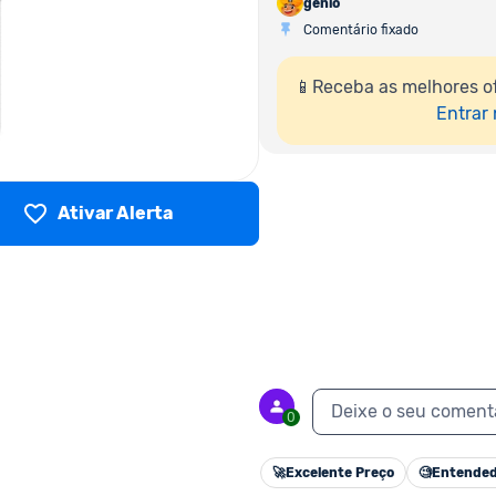
genio
Comentário fixado
📱Receba as melhores of
Entrar
Ativar Alerta
Deixe o seu coment
0
🚀
Excelente Preço
🧐
Entended