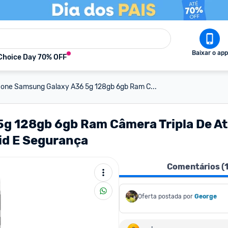
Baixar o app
Choice Day 70% OFF
one Samsung Galaxy A36 5g 128gb 6gb Ram C...
 128gb 6gb Ram Câmera Tripla De Até
oid E Segurança
Comentários (
Oferta postada por
George