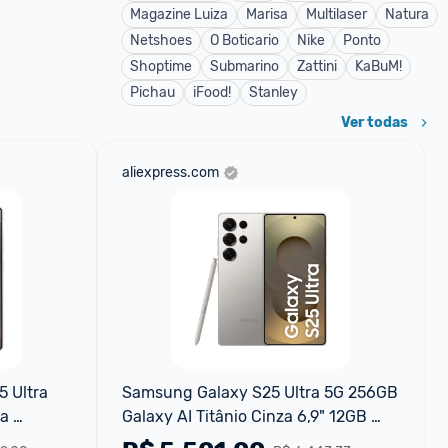
Magazine Luiza
Marisa
Multilaser
Natura
Netshoes
O Boticario
Nike
Ponto
Shoptime
Submarino
Zattini
KaBuM!
Pichau
iFood!
Stanley
Ver todas
aliexpress.com
 Ultra 
Samsung Galaxy S25 Ultra 5G 256GB 
a 
Galaxy AI Titânio Cinza 6,9" 12GB 
 Tela 
RAM Câm Quádrupla 