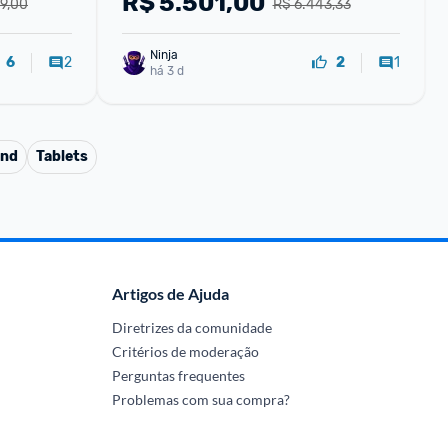
R$
5.501,00
99,00
R$ 6.443,33
200+50+10+50MP Bateria 5000mAh
Ninja 
2
1
6
2
há 3 d
and
Tablets
Artigos de Ajuda
Diretrizes da comunidade
Critérios de moderação
Perguntas frequentes
Problemas com sua compra?