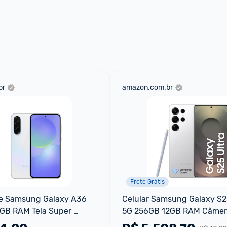
ade para tirar dúvidas ou acionar os 
 através do 
Fale com o Promobit.
br
amazon.com.br
Frete Grátis
 Samsung Galaxy A36 
Celular Samsung Galaxy S25
GB RAM Tela Super 
5G 256GB 12GB RAM Câmer
7
Quádrupla de 200+50+10+50