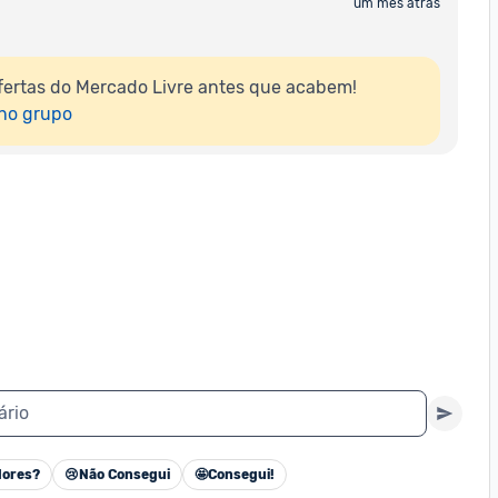
um mês atrás
ertas do Mercado Livre antes que acabem!

 no grupo
ário
ores?
😢
Não Consegui
🤩
Consegui!
Cancelar