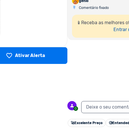
genio
Comentário fixado
📱Receba as melhores of
Entrar
Ativar Alerta
Deixe o seu coment
0
🚀
Excelente Preço
🧐
Entended