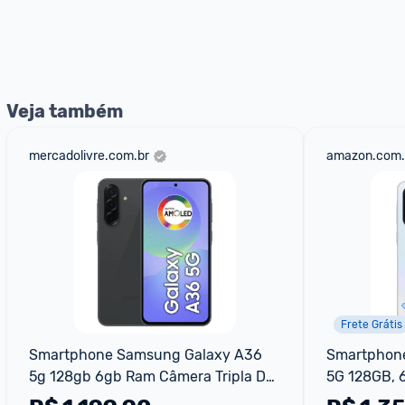
E lembre-se:
 você sempre pode contar ajuda da comunid
nossos Admins marcando 
@admin
 em um comentário ou
Veja também
mercadolivre.com.br
amazon.com.
Frete Grátis
Smartphone Samsung Galaxy A36 
Smartphone
5g 128gb 6gb Ram Câmera Tripla De 
5G 128GB, 
Até 50mp Selfie De 12mp Ip67 Super 
IP67, Super