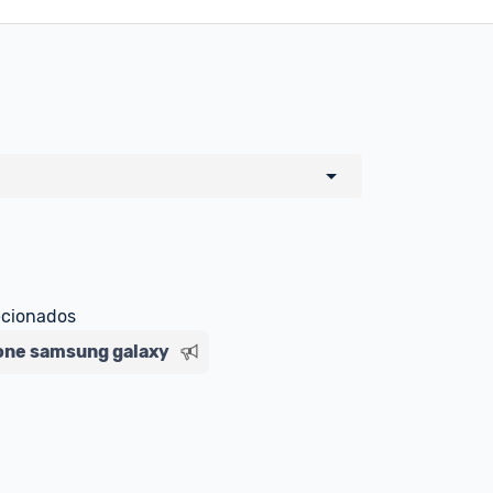
o de todos os sellers e lojas que são 
 por um marketplace, nós indicamos no 
e sinalizamos através da tag 
ecionados
ne samsung galaxy
Livre , você pode ser redirecionado(a) 
ado Livre). Por isso, fique atento e 
ndo o produto 
é o mesmo indicado na 
rcadoLíder Platinum.