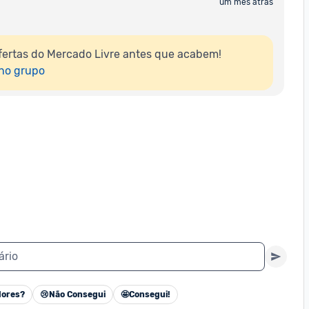
um mês atrás
ertas do Mercado Livre antes que acabem!

 no grupo
ário
ores?
😢
Não Consegui
🤩
Consegui!
Cancelar