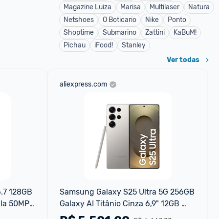
Magazine Luiza
Marisa
Multilaser
Natura
Netshoes
O Boticario
Nike
Ponto
Shoptime
Submarino
Zattini
KaBuM!
Pichau
iFood!
Stanley
Ver todas
aliexpress.com
.7 128GB 
Samsung Galaxy S25 Ultra 5G 256GB 
la 50MP 
Galaxy AI Titânio Cinza 6,9" 12GB 
RAM Câm Quádrupla 