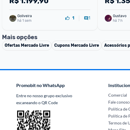
R$
1.199,90
R$
1.3
Amoled 6.7'' Nfc Re
AI, Branco
Goliveira
Gustavo
1
1
há 1 sem
há 7 h
Mais opções
Ofertas
Mercado Livre
Cupons
Mercado Livre
Acessórios 
Promobit no WhatsApp
Institucion
Comercial
Entre no nosso grupo exclusivo 
Fale conosc
escaneando o QR Code
Política de
Política de 
Termos de 
Mapa Site