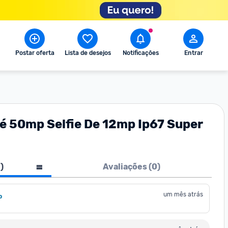
Postar oferta
Lista de desejos
Notificações
Entrar
 50mp Selfie De 12mp Ip67 Super
1
)
Avaliações (
0
)
um mês atrás
o