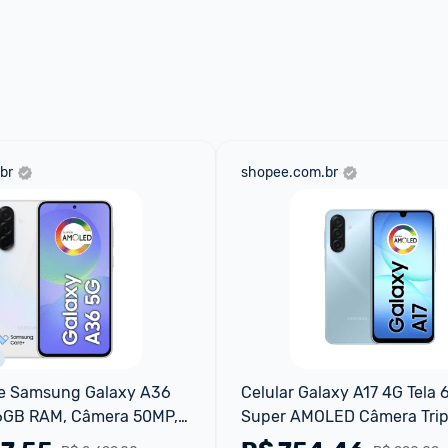
ade para tirar dúvidas ou acionar os 
 através do 
Fale com o Promobit.
br
shopee.com.br
 Samsung Galaxy A36 
Celular Galaxy A17 4G Tela 6
6GB RAM, Câmera 50MP, 
Super AMOLED Câmera Trip
 AMOLED 6.7", Recursos 
Samsung