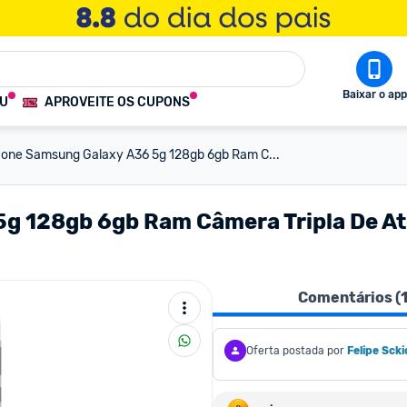
Baixar o app
OU
APROVEITE OS CUPONS
one Samsung Galaxy A36 5g 128gb 6gb Ram C...
 128gb 6gb Ram Câmera Tripla De Até
Comentários (
Oferta postada por
Felipe Scki