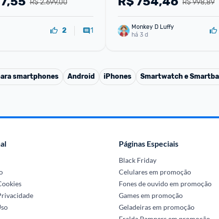
57,55
R$
754,46
R$ 2.699,00
R$ 998,89
Monkey D Luffy
1
2
há 3 d
para smartphones
Android
iPhones
Smartwatch e Smartb
al
Páginas Especiais
Black Friday
o
Celulares em promoção
 Cookies
Fones de ouvido em promoção
Privacidade
Games em promoção
Uso
Geladeiras em promoção
Fralda Pampers em promoção