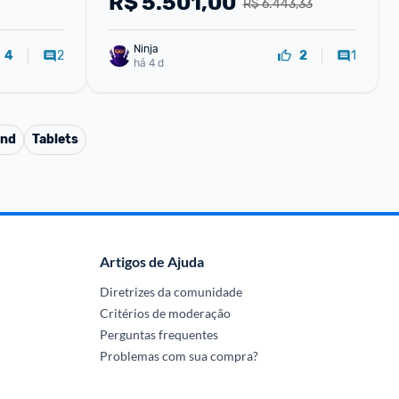
R$
5.501,00
R$ 6.443,33
200+50+10+50MP Bateria 5000mAh
Ninja 
2
1
4
2
há 4 d
and
Tablets
Artigos de Ajuda
Diretrizes da comunidade
Critérios de moderação
Perguntas frequentes
Problemas com sua compra?