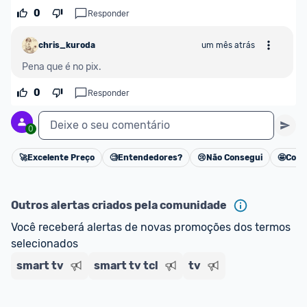
oferta do Promobit
, ou de um vendedor 
Oficial 
0
Responder
ou MercadoLíder Platinum.
chris_kuroda
um mês atrás
E lembre-se:
 você sempre pode contar ajuda da 
Pena que é no pix.
comunidade para tirar dúvidas ou acionar os 
nossos Admins marcando 
@admin
 em um 
0
Responder
comentário ou através do 
Fale com o Promobit.
Deixe o seu comentário
0
🚀
Excelente Preço
🧐
Entendedores?
😢
Não Consegui
🤩
Cons
Cancelar
Outros alertas criados pela comunidade
Você receberá alertas de novas promoções dos termos 
selecionados
smart tv
smart tv tcl
tv