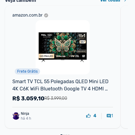
Veja também
Ver todas
amazon.com.br
mer
Frete Grátis
Smart TV TCL 55 Polegadas QLED Mini LED 
Sm
4K C6K WiFi Bluetooth Google TV 4 HDMI 
Wi
144Hz HDR10+ 55C6K
Do
R$
3.059,10
R
R$ 3.999,00
Ninja 
1
4
há 4 h