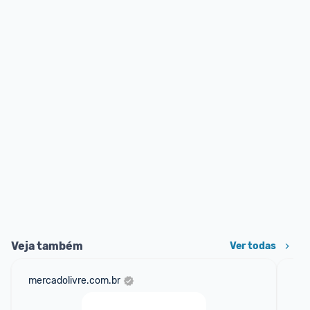
Veja também
Ver todas
mercadolivre.com.br
am