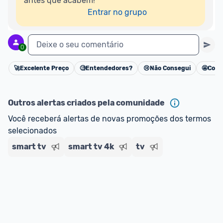
antes que acabem!

Entrar no grupo
Deixe o seu comentário
0
🚀
Excelente Preço
🧐
Entendedores?
😢
Não Consegui
🤩
Cons
Cancelar
Outros alertas criados pela comunidade
Você receberá alertas de novas promoções dos termos 
selecionados
smart tv
smart tv 4k
tv