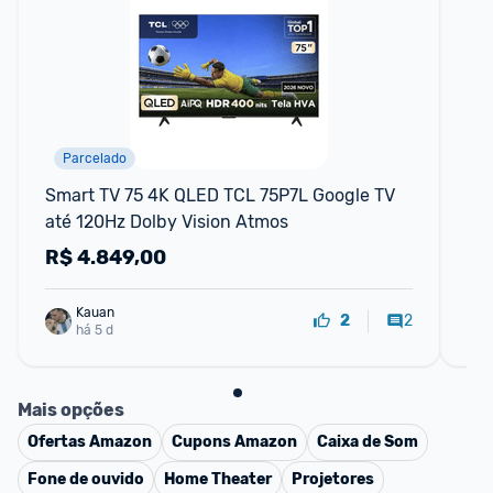
Parcelado
F
Smart TV 75 4K QLED TCL 75P7L Google TV 
Hi
até 120Hz Dolby Vision Atmos
50
HD
R$
4.849,00
R
Ga
Kauan
2
2
há 5 d
Mais opções
Ofertas
Amazon
Cupons
Amazon
Caixa de Som
Fone de ouvido
Home Theater
Projetores